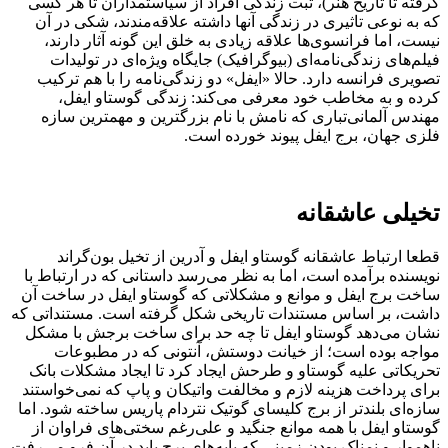
گرفته تا تاریخ هنر)، ثبت زندگی افراد از سیاستمداران تا هر کسی
که به نوعی تاثیری در زندگی آنها داشته علاقه‌مندند، شکی در آن
نیست، اما فرانسوی‌ها علاقه زیادی به خلق این گونه آثار دارند،
فیلم‌های زندگی‌نامه‌ای (بیوگرافیک) جایگاه ویژه‌ای در تولیدات
تصویری فرانسه دارد. حالا «ایفل» دو زندگی‌نامه را با هم ترکیب
کرده و به مخاطب خود معرفی می‌کند: زندگی گوستاو ایفل،
مهندس آلمانی‌تباری که نامش با نام بزرگترین و مهمترین سازه
فلزی جهان، برج ایفل پیوند خورده است.
تخیلی عاشقانه
قطعا ارتباط عاشقانه گوستاو ایفل و آدرین از تخیل بون‌گراند
نویسنده برآمده است، اما به نظر می‌رسد داستانی که در ارتباط با
ساخت برج ایفل و موانع و مشکلاتی که گوستاو ایفل در ساخت آن
داشت، بر اساس مستندات تاریخی شکل گرفته است. مستنداتی که
نشان می‌دهد گوستاو ایفل تا چه حد برای ساخت برجش با مشکل
مواجه بوده است؛ از خیانت دوستش، آنتونی که در مطبوعات
تحریکاتی علیه گوستاو و طرحش ایجاد کرد تا ایجاد مشکلات بانک
برای پرداخت هزینه لازم و مخالفت واتیکان و پاپ که نمی‌خواستند
سازه‌ای بلندتر از برج کلیسای گوتیک نتردام پاریس ساخته شود. اما
گوستاو ایفل با همه موانع جنگید و علی‌رغم سختی‌های فراوان از
ناهموار و نمناک بودن زمینی که پایه‌های برج باید در آن فرو می‌رفت