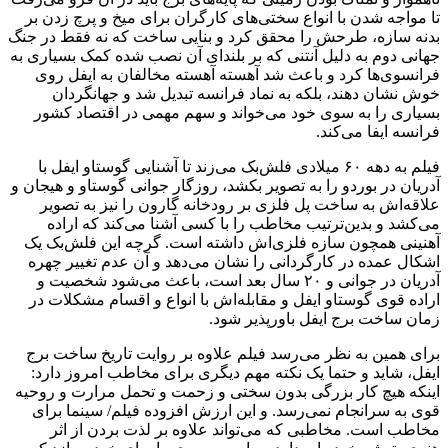
تا مواجه شدن با انواع سختی‌های کارگران برای میخ و پرچ زدن بر
بدنه سازه، طرحش را محقق کرد و بنایی ساخت که نه فقط در جنگ
جهانی دوم به دلیل آنتنی که بر بلندای آن نصب شده کمک بسیاری به
فرانسوی‌ها کرد و باعث شد آهسته آهسته مخالفان به ایفل روی
خوش نشان دهند، بلکه به نماد فرانسه تبدیل شد و جهانگردان
بسیاری را به سوی خود می‌خواند و سهم مهمی در اقتصاد کشور
فرانسه ایفا می‌کند.
فیلم به دهه ۶۰ میلادی فلش‌بک می‌زند تا آشنایی گوستاو ایفل با
آدریان در بوردو را به تصویر بکشد، روزگار جوانی گوستاو و هیجان و
علاقه‌اش به ساخت پل فلزی بر رودخانه گارون را نیز به تصویر
می‌کشد و بدین‌ترتیب مخاطب را با کسی آشنا می‌کند که اراده
آهنینی همچون سازه فلزی‌اش داشته است. گرچه این فلش‌بک یک
اشکال عمده در کارگردانی را نشان می‌دهد و آن عدم تغییر چهره
آدریان در جوانی و ۲۰ سال بعد است، باعث می‌شود شخصیت و
اراده قوی گوستاو ایفل و مقابله‌اش با انواع و اقسام مشکلات در
زمان ساخت برج ایفل باورپذیر شود.
برای همین به نظر می‌رسد فیلم علاوه بر روایت تاریخ ساخت برج
ایفل، شاید و حتما یک نکته مهم دیگری برای مخاطب امروز دارد:
اینکه هیچ کار بزرگی بدون سختی و زحمت و تحمل مرارت و روحیه
قوی به سرانجام نمی‌رسد. و این ارزش افزوده فیلم/ سینما برای
مخاطب است. مخاطبی که می‌تواند علاوه بر لذت بردن از اثر