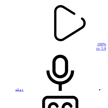
100%
5.9
/10
دوبله