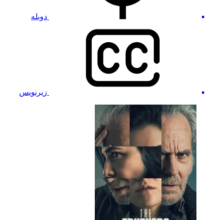
دوبله
زیرنویس