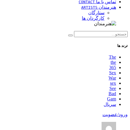
تماس با ما
CONTACT
هنرمندان
ARTISTS
ستارگان
کارگردان ها
ترند ها
The
the
365
Sex
War
sex
See
Bad
Gam
سریال
ورود/عضویت