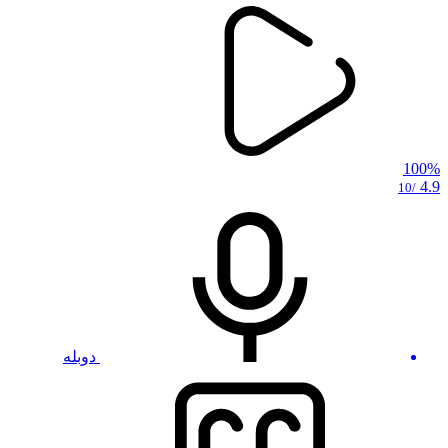
100%
4.9
/10
دوبله