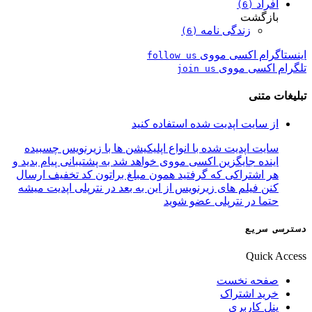
افراد
(6)
بازگشت
زندگی نامه
(6)
اینستاگرام اکسی مووی
follow us
تلگرام اکسی مووی
join us
تبلیغات متنی
از سایت اپدیت شده استفاده کنید
سایت اپدیت شده با انواع اپلیکیشن ها با زیرنویس چسبیده
اینده جایگزین اکسی مووی خواهد شد به پشتیبانی پیام بدید و
هر اشتراکی که گرفتید همون مبلغ براتون کد تخفیف ارسال
کنن فیلم های زیرنویس از این به بعد در نترپلی اپدیت میشه
حتما در نترپلی عضو شوید
دسترسی سریع
Quick Access
صفحه نخست
خرید اشتراک
پنل کاربری