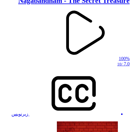
Nagabandham - The Secret Treasure
100%
7.0
/10
زیرنویس