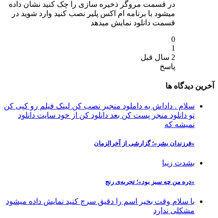
در قسمت مروگر ذخیره سازی را چک کنید نشان داده
میشود با برنامه ام اکس پلیر نصب کنید وارد شوید در
قسمت دانلود نمایش میدهد
0
1
2 سال قبل
پاسخ
آخرین دیدگاه ها
سلام . داداش به داملود منجیر نصب کن لینک فیلم رو کپی کن
تو دانلود منجر پست کن بعد دانلود کن از خود سایت دانلود
نمیشه که
«فرزندان بشر»؛ گزارشی از آخرالزمان
بشدت زیبا
«دره من چه سبز بود»؛ تجربه‌ی رنج
با سلام وقت بخیر اسم را دقیق سرچ کنید نمایش داده میشود
مشکلی ندارد