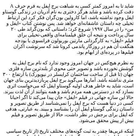
شاید تا به امروز کمتر کسی به شباهت برج ایفل به فرم حرف A
دقت کرده باشد و شاید هرگز دختری به نام آدریان در زندگی گوستاو
ایفل وجود نداشته باشد، اما کارولین بون‌گران فکر کرد این ارتباط
تخیلی چه داستان عاشقانه‌ای خواهد شد. پس نوشتن کتاب «ایفل و
من» را در سال ۱۹۹۷ شروع کرد؛ داستانی که بون‌گراند طی ۲۰
سال پرداخت و نتیجه آن خلق فیلمنامه‌ای واقعی-تخیلی برای
فیلم «ایفل» به کارگردانی مارتین بوربولون فرانسوی با بودجه
هنگفت آن هم در روزگار پاندمی کرونا شد که سرنوشت اکران
فیلم‌ها در پرده‌ای از ابهام بود.
به نظرم هیچ‌کس در جهان امروز وجود ندارد که نام برج ایفل به
گوشش نخورده باشد و تصویر حتی محوی از بلندترین سازه فلزی
جهان (تا قبل از ساخت ساختمان کرایسلر در نیویورک) با ارتفاع ۳۰۰
متری نداشته باشد. آمارها می‌گوید برج ایفل پربازدیدترین بنای جهان
است، شاید به خاطر هدف اولیه گوستاو ایفل که می‌خواست اثری
بسازد که در دسترس همه مردم باشد و همه بتوانند از آن لذت ببرند.
حالا این سازه جهانی در فیلم «ایفل» جان پیدا می‌کند تا اگر احیانا
کسی در دنیا هست که برج ایفل را نمی‌شناسد از طریق تصویر و
داستان زندگی گوستاو ایفل آن را بشناسد و ببیند. به عبارتی، هدفی
که ایفل برای برجش در نظر داشت، حالا از طریق تصویر و فیلم
بیش از پیش محقق می‌شود.
اینکه غربی‌ها چقدر به ثبت گونه‌های مختلف تاریخ (از تاریخ سیاسی