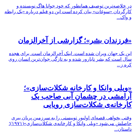
در خلاصه‌ترین توصیف همانطور که خود جوانا هاگ نویسنده و
کارگردان «سوغات» بیان کرده است این دو فیلم درباره «یک رابطه
و واک...
«فرزندان بشر»؛ گزارشی از آخرالزمان
این یک جهان ویران شده است. اینک آخرالزمان است. برای هجده
سال است که بشر نابارور شده و به تازگی جوان‌ترین انسان روی
کره ز...
«ویلی وانکا و کارخانه شکلات‌سازی»؛
آرامشی در چشمانِ آبی صاحب یک
کارخانه‌ی شکلات‌سازی رویایی
وقتی بخواهی قصه‌ای اولیور توییستی را به سرزمین پریان ببری
حاصلش می‌شود «ویلی وانکا و کارخانه‌ی شکلات‌سازی»(۱۹۷۱)؛
داستان...