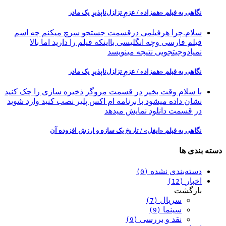
نگاهی به فيلم «همزاد» / عزمِ تزلزل‌ناپذیرِ یک مادر
سلام.چرا هرفیلمی درقسمت جستجو سرچ میکنم چه اسم
فیلم فارسی وچه انگلیسی بااینکه فیلم را دارید اما بالا
نمیادوجیتجوبی نتیجه مینویسد
نگاهی به فيلم «همزاد» / عزمِ تزلزل‌ناپذیرِ یک مادر
با سلام وقت بخیر در قسمت مروگر ذخیره سازی را چک کنید
نشان داده میشود با برنامه ام اکس پلیر نصب کنید وارد شوید
در قسمت دانلود نمایش میدهد
نگاهی به فیلم «ایفل» / تاریخ یک سازه و ارزش افزوده آن
دسته بندی ها
دسته‌بندی نشده
(0)
اخبار
(12)
بازگشت
سریال
(7)
سینما
(9)
نقد و بررسی
(9)