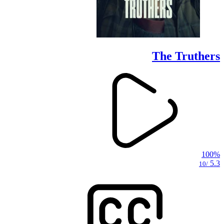
The Truthers
100%
5.3
/10