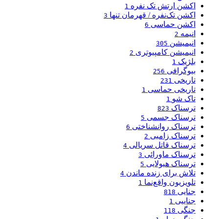
اکشن ارتش تک نفره
1
اکشن تک‌نفره / قهرمان تنها
3
اکشن حماسی
6
انیمه
2
انیمیشن
305
انیمیشن کامپیوتری
2
بلژیک
1
بیوگرافی
256
تاریخی
231
تاریخی حماسی
1
تاک شو
1
ترسناک
823
ترسناک جسمی
5
ترسناک روانشناختی
6
ترسناک زامبی
2
ترسناک قاتل سریالی
4
ترسناک ماورائی
3
ترسناک هیولایی
5
تلاش برای زنده ماندن
4
تلویزیون واقع‌نما
1
جنایی
818
جناییی
1
جنگی
118