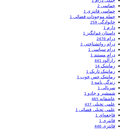
جنگی درام
1
حماسی
2
حماسی فانتزی
1
حمله موجودات فضائی
1
خانوادگی
259
دارم
1
داستان غم‌انگیز
1
درام
2470
درام روانشناختی
2
درام سیاسی
1
درام مستند
1
رازآلود
441
رمانتیک
14
رمانتیک تاریک
1
رمانتیک حس خوب
1
زندگی نامه
3
سریالی
1
شمشیر و جادو
1
عاشقانه
465
علمی تخیلی
437
علمی تخیلی فضائی
1
فاجعه‌ای
1
فانتری
1
فانتزی
440