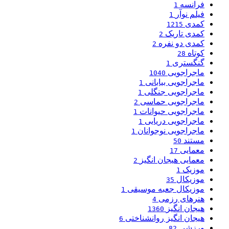
فرانسه
1
فیلم نوآر
1
کمدی
1215
کمدی تاریک
2
کمدی دو نفره
2
کوتاه
28
گنگستری
1
ماجراجویی
1040
ماجراجویی بیابانی
1
ماجراجویی جنگلی
1
ماجراجویی حماسی
2
ماجراجویی حیوانات
1
ماجراجویی دریایی
1
ماجراجویی نوجوانان
1
مستند
50
معمایی
17
معمایی هیجان انگیز
2
موزیک
1
موزیکال
35
موزیکال جعبه موسیقی
1
هنرهای رزمی
4
هیجان انگیز
1360
هیجان انگیز روانشناختی
6
ورزشی
82