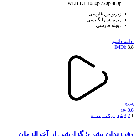
WEB-DL
1080p
720p
480p
زیرنویس فارسی
زیرنویس انگلیسی
دوبله فارسی
ادامه
دانلود
IMDb
8.8
98%
8.8
/10
5
4
3
2
1
برگه بعد
»
«فرزندان بشر»؛ گزارشی از آخرالزمان