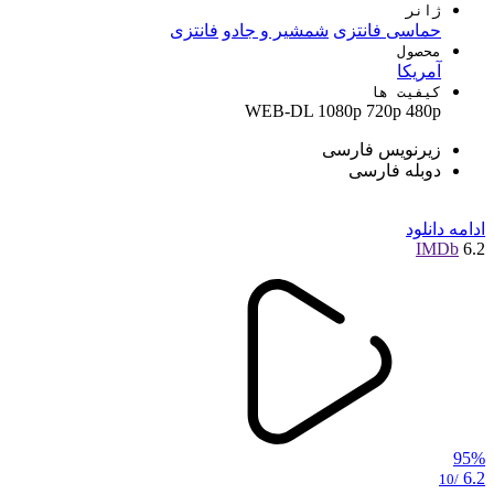
ژانر
حماسی فانتزی
شمشیر و جادو
فانتزی
محصول
آمریکا
کیفیت ها
WEB-DL
1080p
720p
480p
زیرنویس فارسی
دوبله فارسی
ادامه
دانلود
IMDb
6.2
95%
6.2
/10