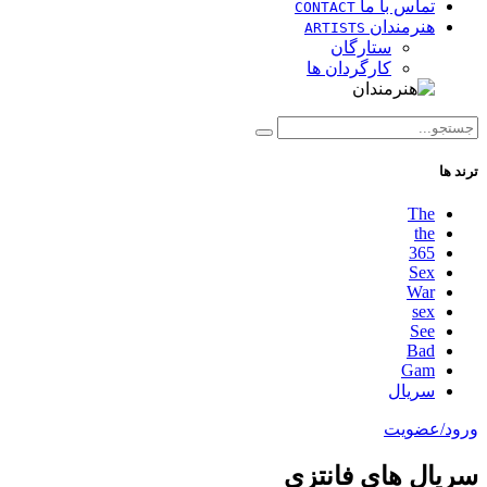
تماس با ما
CONTACT
هنرمندان
ARTISTS
ستارگان
کارگردان ها
ترند ها
The
the
365
Sex
War
sex
See
Bad
Gam
سریال
ورود/عضویت
سریال های فانتزی