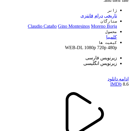
and their fate.
ژانر
تاریخی
درام
فانتزی
ستارگان
Claudio Cataño
Gino Montesinos
Moreno Borja
محصول
کلمبیا
کیفیت ها
WEB-DL
1080p
720p
480p
زیرنویس فارسی
زیرنویس انگلیسی
ادامه
دانلود
IMDb
8.6