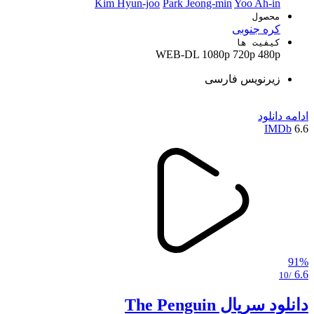
Kim Hyun-joo
Park Jeong-min
Yoo Ah-in
محصول
کره جنوبی
کیفیت ها
WEB-DL
1080p
720p
480p
زیرنویس فارسی
ادامه
دانلود
IMDb
6.6
91%
6.6
/10
دانلود سریال The Penguin