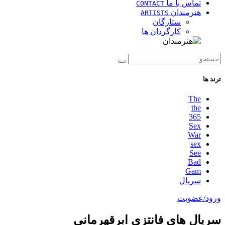
تماس با ما
CONTACT
هنرمندان
ARTISTS
ستارگان
کارگردان ها
ترند ها
The
the
365
Sex
War
sex
See
Bad
Gam
سریال
ورود/عضویت
سریال های فانتزی ابرقهرمانی