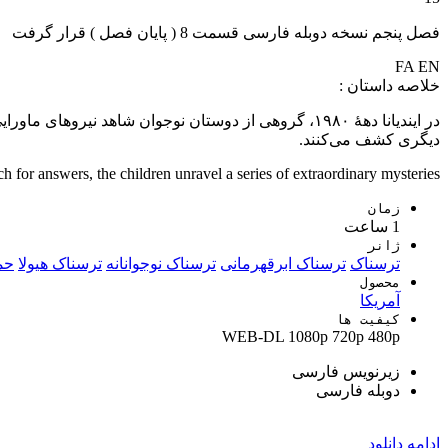
فصل پنجم نسخه دوبله فارسی قسمت 8 ( پایان فصل ) قرار گرفت
FA
EN
خلاصه داستان :
در ایندیانا دههٔ ۱۹۸۰، گروهی از دوستان نوجوان شاهد 
دیگری کشف می‌کنند.
 for answers, the children unravel a series of extraordinary mysteries.
زمان
1 ساعت
ژانر
ترسناک
ترسناک ابرقهرمانی
ترسناک نوجوانانه
ترسناک هیولا
حم
محصول
آمریکا
کیفیت ها
WEB-DL
1080p
720p
480p
زیرنویس فارسی
دوبله فارسی
ادامه
دانلود