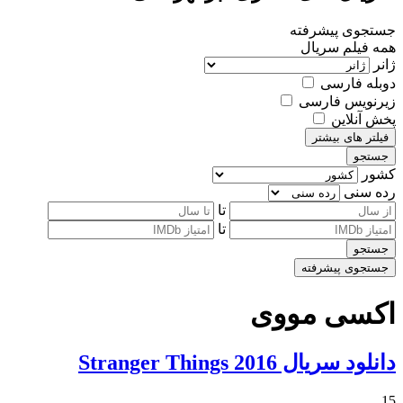
جستجوی پیشرفته
همه
فیلم
سریال
ژانر
دوبله فارسی
زیرنویس فارسی
پخش آنلاین
فیلتر های بیشتر
جستجو
کشور
رده سنی
تا
تا
جستجو
جستجوی پیشرفته
اکسی مووی
دانلود سریال Stranger Things 2016
15