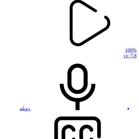
100%
7.8
/10
دوبله