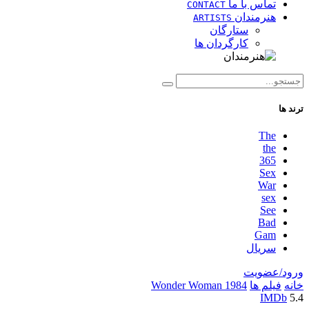
تماس با ما
CONTACT
هنرمندان
ARTISTS
ستارگان
کارگردان ها
ترند ها
The
the
365
Sex
War
sex
See
Bad
Gam
سریال
ورود/عضویت
خانه
فیلم ها
Wonder Woman 1984
IMDb
5.4