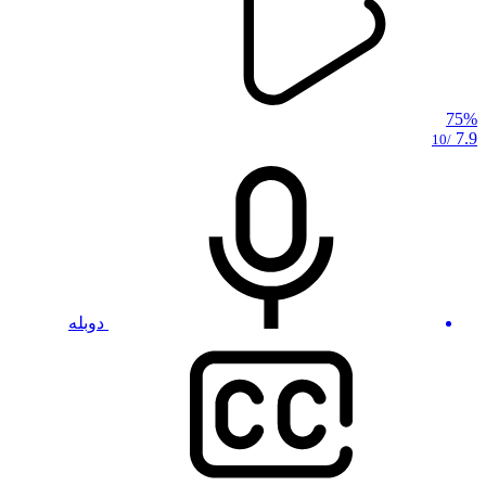
75%
7.9
/10
دوبله