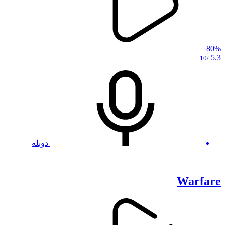
80%
5.3
/10
دوبله
Warfare