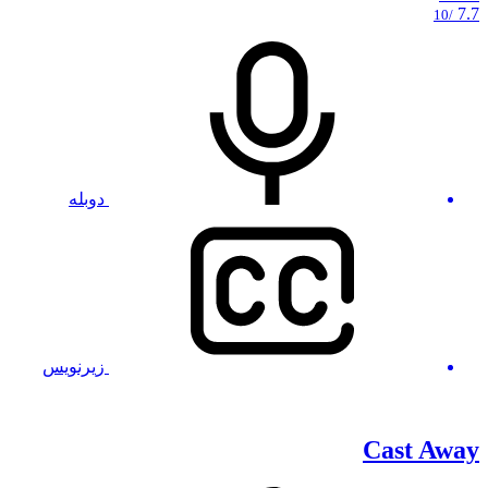
7.7
/10
دوبله
زیرنویس
Cast Away