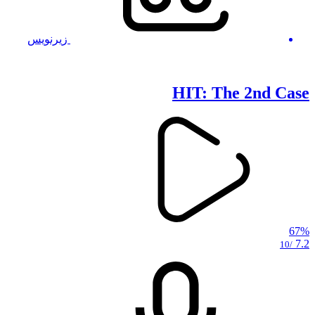
زیرنویس
HIT: The 2nd Case
67%
7.2
/10