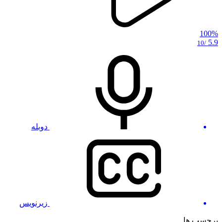
100%
5.9
/10
دوبله
زیرنویس
برچسب ها