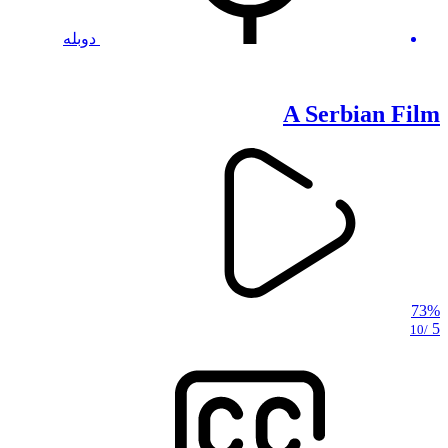
دوبله
A Serbian Film
73%
5
/10