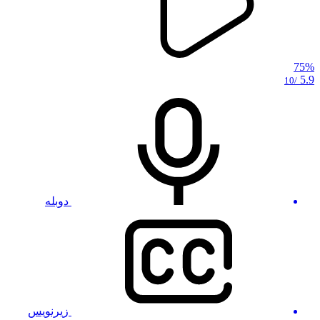
75%
5.9
/10
دوبله
زیرنویس