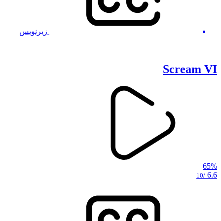
زیرنویس
Scream VI
65%
6.6
/10