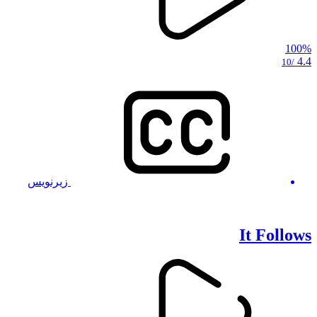
100%
4.4
/10
زیرنویس
It Follows