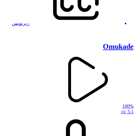
زیرنویس
Omukade
100%
5.1
/10