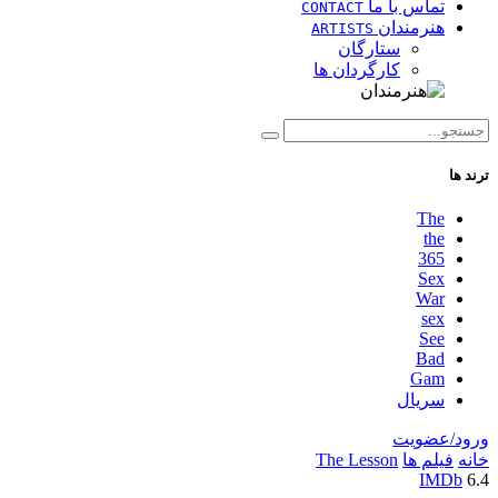
تماس با ما
CONTACT
هنرمندان
ARTISTS
ستارگان
کارگردان ها
ترند ها
The
the
365
Sex
War
sex
See
Bad
Gam
سریال
ورود/عضویت
خانه
فیلم ها
The Lesson
IMDb
6.4