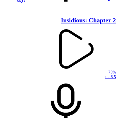
دوبله
Insidious: Chapter 2
75%
6.5
/10