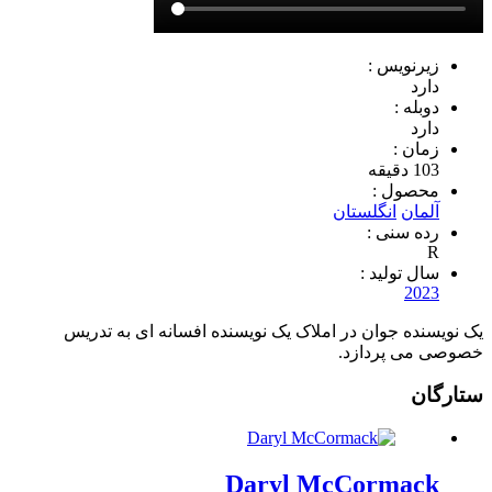
زیرنویس :
دارد
دوبله :
دارد
زمان :
103 دقیقه
محصول :
آلمان
انگلستان
رده سنی :
R
سال تولید :
2023
یک نویسنده جوان در املاک یک نویسنده افسانه ای به تدریس
خصوصی می پردازد.
ستارگان
Daryl McCormack