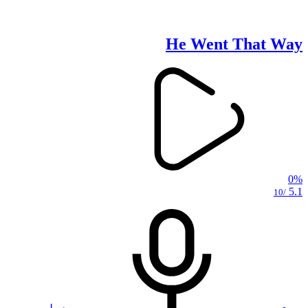
He Went That Way
0%
5.1
/10