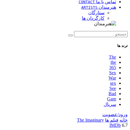
تماس با ما
CONTACT
هنرمندان
ARTISTS
ستارگان
کارگردان ها
ترند ها
The
the
365
Sex
War
sex
See
Bad
Gam
سریال
ورود/عضویت
خانه
فیلم ها
The Imaginary
IMDb
6.7