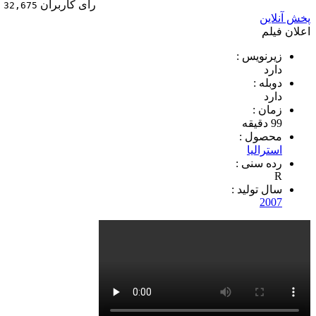
رای کاربران
32,675
پخش آنلاین
اعلان فیلم
زیرنویس :
دارد
دوبله :
دارد
زمان :
99 دقیقه
محصول :
استرالیا
رده سنی :
R
سال تولید :
2007