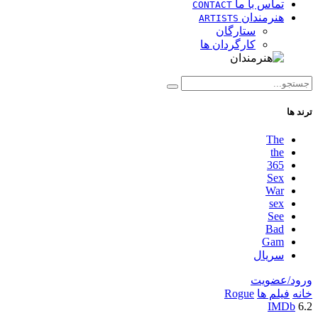
تماس با ما
CONTACT
هنرمندان
ARTISTS
ستارگان
کارگردان ها
ترند ها
The
the
365
Sex
War
sex
See
Bad
Gam
سریال
ورود/عضویت
خانه
فیلم ها
Rogue
IMDb
6.2