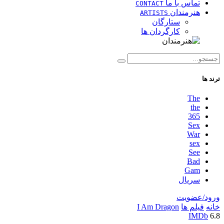
تماس با ما
CONTACT
هنرمندان
ARTISTS
ستارگان
کارگردان ها
ترند ها
The
the
365
Sex
War
sex
See
Bad
Gam
سریال
ورود/عضویت
خانه
فیلم ها
I Am Dragon
IMDb
6.8