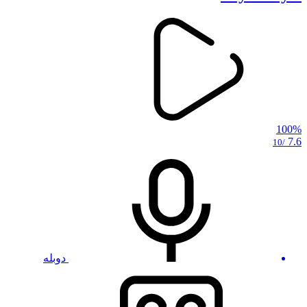
100%
7.6
/10
دوبله