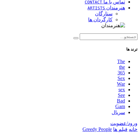
تماس با ما
CONTACT
هنرمندان
ARTISTS
ستارگان
کارگردان ها
ترند ها
The
the
365
Sex
War
sex
See
Bad
Gam
سریال
ورود/عضویت
خانه
فیلم ها
Greedy People