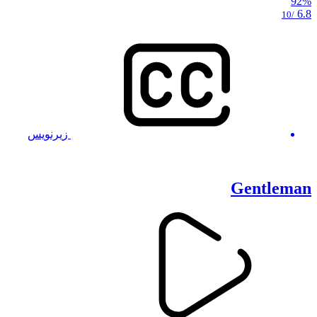
92%
6.8
/10
زیرنویس
Gentleman