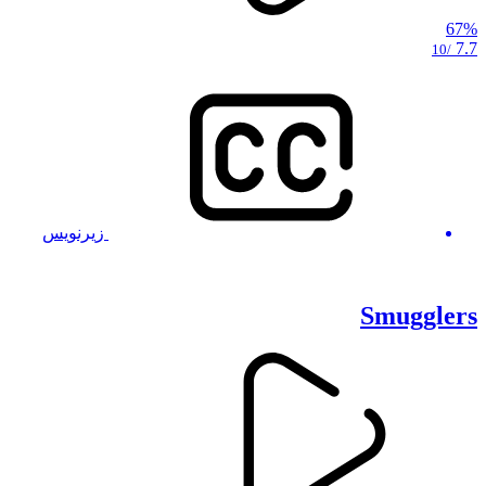
67%
7.7
/10
زیرنویس
Smugglers