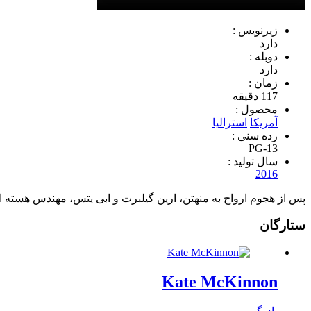
زیرنویس :
دارد
دوبله :
دارد
زمان :
117 دقیقه
محصول :
آمریکا
استرالیا
رده سنی :
PG-13
سال تولید :
2016
پس از هجوم ارواح به منهتن، ارین گیلبرت و ابی یتس، مهندس هسته ای 
ستارگان
Kate McKinnon