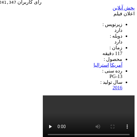
رای کاربران
241,347
پخش آنلاین
اعلان فیلم
زیرنویس :
دارد
دوبله :
دارد
زمان :
117 دقیقه
محصول :
آمریکا
استرالیا
رده سنی :
PG-13
سال تولید :
2016