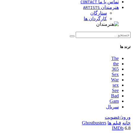
تماس با ما
CONTACT
هنرمندان
ARTISTS
ستارگان
کارگردان ها
ترند ها
The
the
365
Sex
War
sex
See
Bad
Gam
سریال
ورود/عضویت
خانه
فیلم ها
Ghostbusters
IMDb
6.8