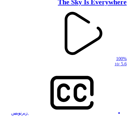
The Sky Is Everywhere
100%
5.6
/10
زیرنویس