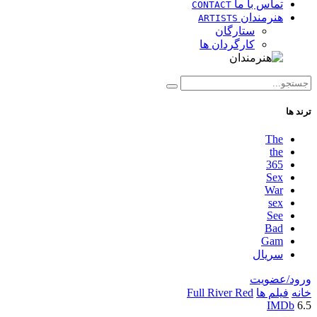
تماس با ما
CONTACT
هنرمندان
ARTISTS
ستارگان
کارگردان ها
ترند ها
The
the
365
Sex
War
sex
See
Bad
Gam
سریال
ورود/عضویت
خانه
فیلم ها
Full River Red
IMDb
6.5