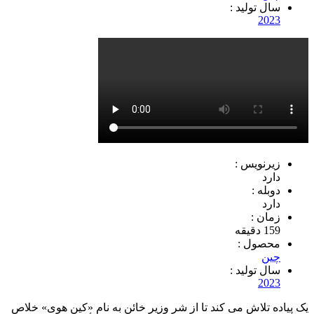
سال تولید :
2023
زیرنویس :
دارد
دوبله :
دارد
زمان :
159 دقیقه
محصول :
چين
سال تولید :
2023
یک پیاده تلاش می کند تا از شر وزیر خائن به نام «کین هوی» خلاص