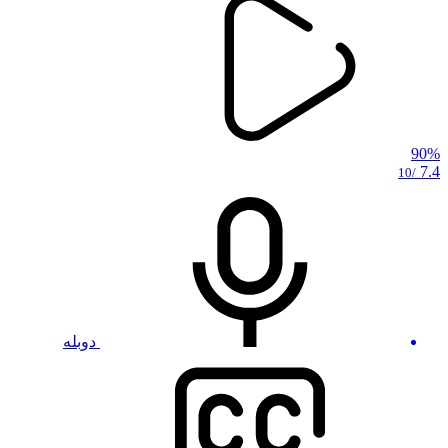
90%
7.4
/10
دوبله