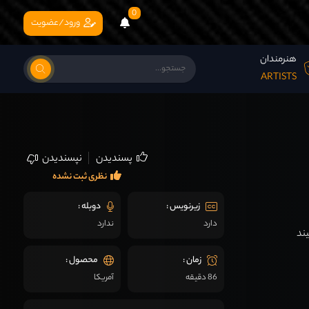
0
ورود/عضویت
هنرمندان
ARTISTS
پسندیدن
نپسندیدن
نظری ثبت نشده
زیرنویس :
دوبله :
دارد
ندارد
ند
زمان :
محصول :
86 دقیقه
آمریکا