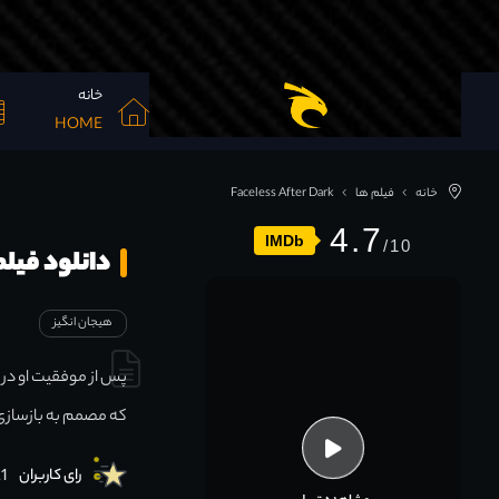
خانه
HOME
خانه
فیلم ها
Faceless After Dark
4.7
IMDb
دانلود فیلم less After Dark 2023
هیجان انگیز
پس از موفقیت او در ی
که مصمم به بازسازی 
رای کاربران
21