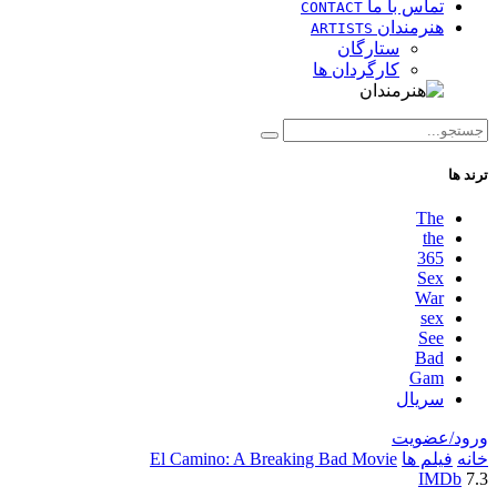
تماس با ما
CONTACT
هنرمندان
ARTISTS
ستارگان
کارگردان ها
ترند ها
The
the
365
Sex
War
sex
See
Bad
Gam
سریال
ورود/عضویت
خانه
فیلم ها
El Camino: A Breaking Bad Movie
IMDb
7.3