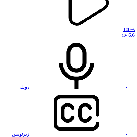
100%
6.6
/10
دوبله
زیرنویس