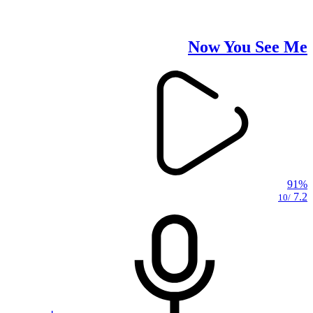
Now You See Me
91%
7.2
/10