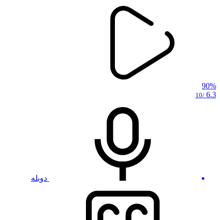
90%
6.3
/10
دوبله