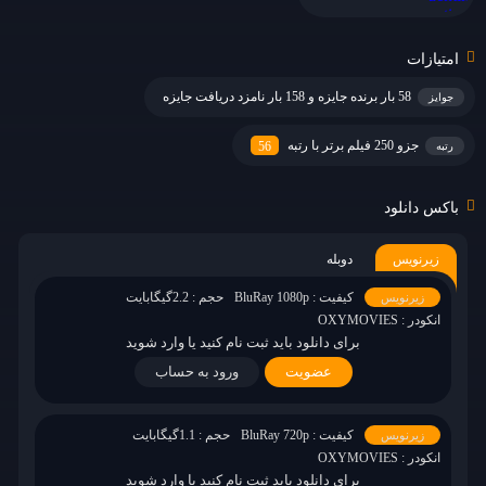
امتیازات
58 بار برنده جایزه و 158 بار نامزد دریافت جایزه
جوایز
جزو 250 فیلم برتر با رتبه
56
رتبه
باکس دانلود
زیرنویس
دوبله
کیفیت : BluRay 1080p
حجم : 2.2گیگابایت
زیرنویس
انکودر : OXYMOVIES
برای دانلود باید ثبت نام کنید یا وارد شوید
عضویت
ورود به حساب
کیفیت : BluRay 720p
حجم : 1.1گیگابایت
زیرنویس
انکودر : OXYMOVIES
برای دانلود باید ثبت نام کنید یا وارد شوید