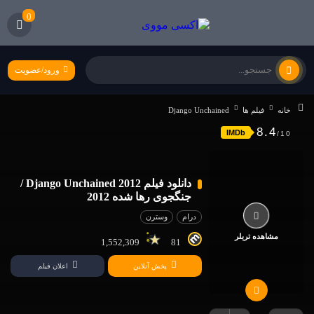
0
ورود/عضویت
خانه
فیلم ها
Django Unchained
8.4
IMDb
دانلود فیلم Django Unchained 2012 /
جنگجوی رها شده 2012
درام
وسترن
مشاهده تریلر
1,552,309
81
پخش آنلاین
اعلان فیلم