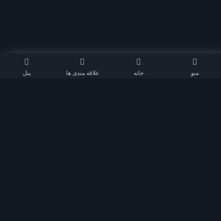
منو
خانه
علاقه مندی ها
پنل
هدف از ایجاد اکسی موویز ارائه خدمات کیفی در سطح عالی بود که سایت های
فیلم و سریال قادر به رقابت با سایت های قدرتمند خارجی و ایرانی باشند. اکسی
موویز متشکل از بهترین و کامل ترین امکانات هر سایت فیلم و سریال می باشد و