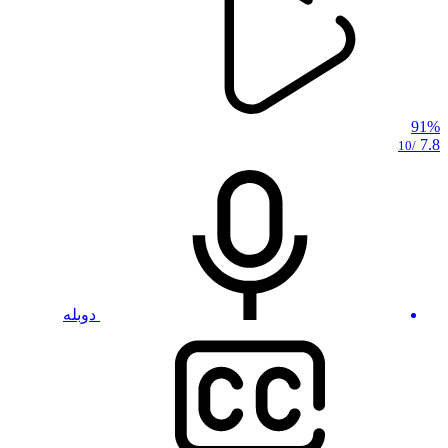
91%
7.8
/10
دوبله