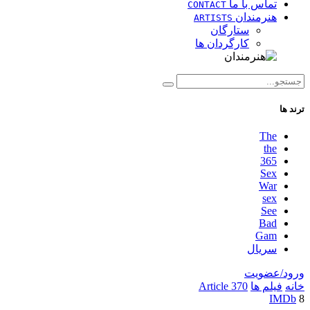
تماس با ما
CONTACT
هنرمندان
ARTISTS
ستارگان
کارگردان ها
ترند ها
The
the
365
Sex
War
sex
See
Bad
Gam
سریال
ورود/عضویت
خانه
فیلم ها
Article 370
IMDb
8