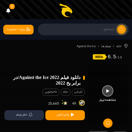
0
ورود/عضویت
خانه
فیلم ها
Against the Ice
6.5
IMDb
دانلود فیلم Against the Ice 2022/در
برابر یخ 2022
تاریخی
درام
ماجراجویی
مشاهده تریلر
25,660
49
پخش آنلاین
اعلان فیلم