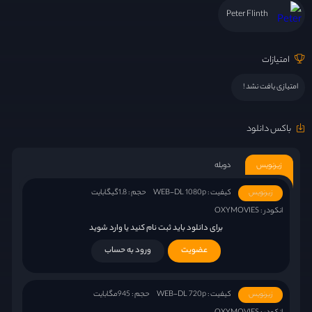
Peter Flinth
امتیازات
امتیازی یافت نشد !
باکس دانلود
زیرنویس
دوبله
کیفیت : WEB-DL 1080p
حجم : 1.8گیگابایت
زیرنویس
انکودر : OXYMOVIES
برای دانلود باید ثبت نام کنید یا وارد شوید
عضویت
ورود به حساب
کیفیت : WEB-DL 720p
حجم : 945مگابایت
زیرنویس