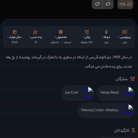
75%
زیرنویس :
دوبله :
زمان :
محصول :
رده سنی :
سال تولید :
دارد
دارد
102 دقیقه
ایسلند
دانمارک
12
2022
در سال 1909، دو کاوشگر پس از اینکه در سفری به دانمارک در گرینلند پوشیده از یخ رها
شدند، برای زنده ماندن می جنگند.
ستارگان
Joe Cole
Heida Reed
Nikolaj Coster-Waldau
کارگردانان