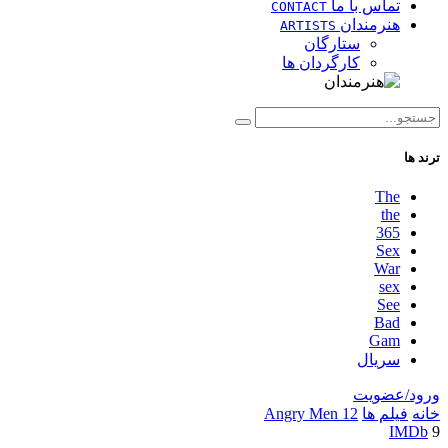
تماس با ما
CONTACT
هنرمندان
ARTISTS
ستارگان
کارگردان ها
ترند ها
The
the
365
Sex
War
sex
See
Bad
Gam
سریال
ورود/عضویت
خانه
فیلم ها
12 Angry Men
IMDb
9