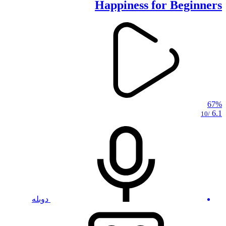
Happiness for Beginners
67%
6.1
/10
دوبله