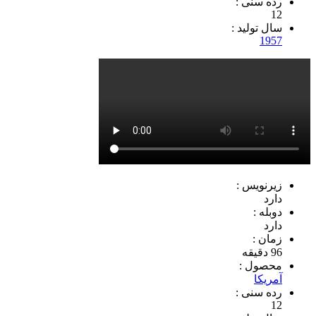
رده سنی :
12
سال تولید :
1957
زیرنویس :
دارد
دوبله :
دارد
زمان :
96 دقیقه
محصول :
آمریکا
رده سنی :
12