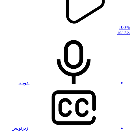
100%
7.8
/10
دوبله
زیرنویس