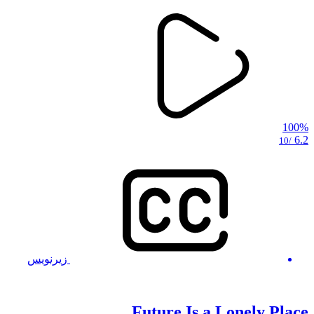
100%
6.2
/10
زیرنویس
Future Is a Lonely Place