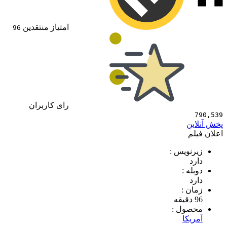
امتیاز منتقدین
96
رای کاربران
790,539
پخش آنلاین
اعلان فیلم
زیرنویس :
دارد
دوبله :
دارد
زمان :
96 دقیقه
محصول :
آمریکا