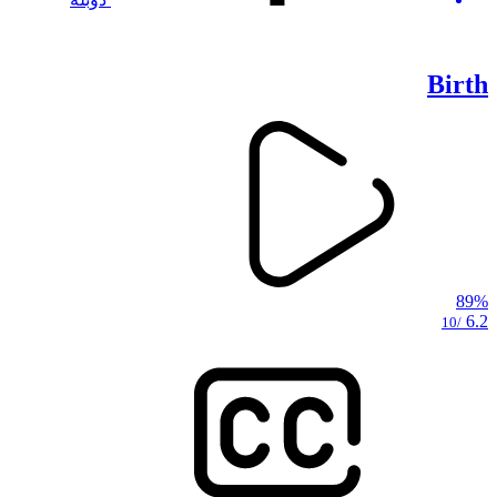
Birth
89%
6.2
/10