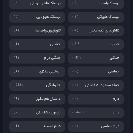
حماسی
حماسی فانتزی
1
2
حمله موجودات فضائی
خانوادگی
258
1
دارم
داستان غم‌انگیز
1
1
درام
درام روانشناختی
2
2469
درام سیاسی
درام مستند
1
1
رازآلود
رمانتیک
13
441
رمانتیک تاریک
رمانتیک حس خوب
1
1
زندگی نامه
سریالی
1
3
شمشیر و جادو
عاشقانه
465
1
علمی تخیلی
علمی تخیلی فضائی
1
437