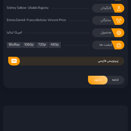
کارگردان
Ubaldo Ragona
Sidney Salkow
ستارگان
Vincent Price
Franca Bettoia
Emma Danieli
محصول
آمریکا
ایتالیا
BluRay
1080p
720p
480p
کیفیت ها
زیرنویس فارسی
ادامه
دانلود
«فرزندان بشر»؛ گزارشی از آخرالزمان
۲۹ خرداد ۱۴۰۱
«دره من چه سبز بود»؛ تجربه‌ی رنج
۲۹ خرداد ۱۴۰۱