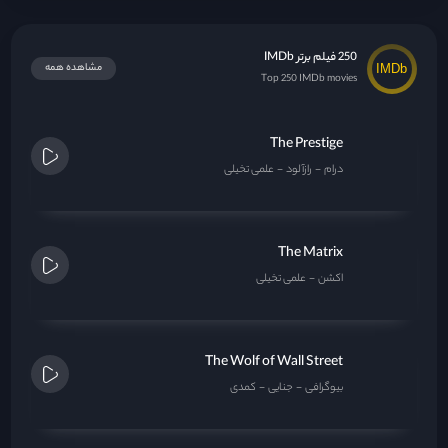
The Matrix
اکشن
علمی تخیلی
The Wolf of Wall Street
بیوگرافی
جنایی
کمدی
Hacksaw Ridge
بیوگرافی
تاریخی
درام
The Dark Knight
اکشن
جنایی
درام