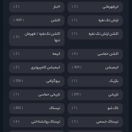
بلژیک
بیوگرافی
256
1
تاریخی
تاریخی حماسی
1
231
تاک شو
ترسناک
822
1
ترسناک جسمی
ترسناک روانشناختی
6
5
ترسناک زامبی
ترسناک قاتل سریالی
4
2
ترسناک ماورائی
ترسناک هیولایی
5
3
تلاش برای زنده ماندن
تلویزیون واقع‌نما
1
4
جنایی
جناییی
1
817
جنگی
جنگی درام
1
117