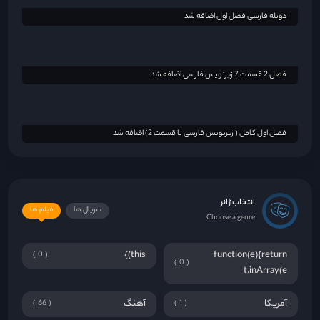
انتخاب ژانر
سریال ها
فیلم ها
Choose a genre
this)}
function(e){return
0
0
t.inArray(e
آمریکا
آهنگ
66
1
ابرقهرمانی
اخبار
2
3
ارتش تک نفره
اکشن
1889
1
اکشن ارتش تک نفره
اکشن تک‌نفره / قهرمان
1
3
تنها
اکشن حماسی
انیمه
2
6
انیمیشن
انیمیشن کامپیوتری
2
305