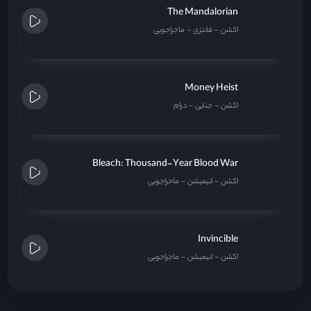
اکشن
انیمیشن
ماجراجویی
Invincible
اکشن
انیمیشن
ماجراجویی
تبلیغات متنی
ads text
از سایت اپدیت شده استفاده کنید
سایت اپدیت شده با انواع اپلیکیشن ها با زیرنویس چسبیده اینده جایگزین اکسی
مووی خواهد شد به پشتیبانی پیام بدید و هر اشتراکی که گرفتید همون مبلغ براتون
کد تخفیف ارسال کنن فیلم های زیرنویس از این به بعد در نترپلی اپدیت میشه حتما در
نترپلی عضو شوید