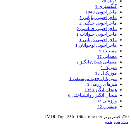
کوتاه
28
گنگستری
1
ماجراجویی
1040
ماجراجویی بیابانی
1
ماجراجویی جنگلی
1
ماجراجویی حماسی
2
ماجراجویی حیوانات
1
ماجراجویی دریایی
1
ماجراجویی نوجوانان
1
مستند
50
معمایی
17
معمایی هیجان انگیز
2
موزیک
1
موزیکال
35
موزیکال جعبه موسیقی
1
هنرهای رزمی
3
هیجان انگیز
1358
هیجان انگیز روانشناختی
6
ورزشی
82
وسترن
42
250 فیلم برتر IMDb
Top 250 IMDb movies
مشاهده همه