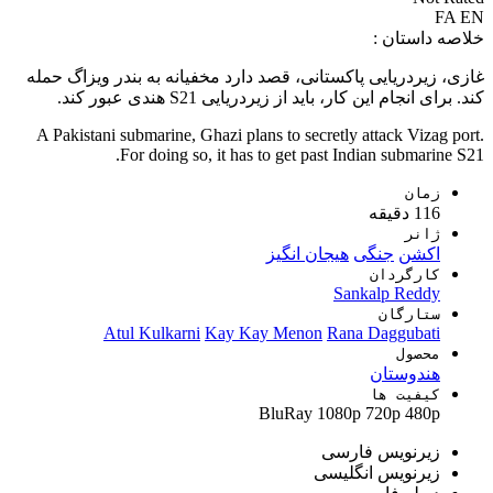
FA
EN
خلاصه داستان :
غازی، زیردریایی پاکستانی، قصد دارد مخفیانه به بندر ویزاگ حمله
کند. برای انجام این کار، باید از زیردریایی S21 هندی عبور کند.
A Pakistani submarine, Ghazi plans to secretly attack Vizag port.
For doing so, it has to get past Indian submarine S21.
زمان
116 دقیقه
ژانر
اکشن
جنگی
هیجان انگیز
کارگردان
Sankalp Reddy
ستارگان
Atul Kulkarni
Kay Kay Menon
Rana Daggubati
محصول
هندوستان
کیفیت ها
BluRay
1080p
720p
480p
زیرنویس فارسی
زیرنویس انگلیسی