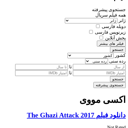
جستجوی پیشرفته
همه
فیلم
سریال
ژانر
دوبله فارسی
زیرنویس فارسی
پخش آنلاین
فیلتر های بیشتر
جستجو
کشور
رده سنی
تا
تا
جستجو
جستجوی پیشرفته
اکسی مووی
دانلود فیلم The Ghazi Attack 2017
Not Rated