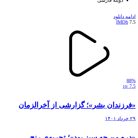
دوبله فارسی
ادامه
دانلود
IMDb
7.5
88%
7.5
/10
«فرزندان بشر»؛ گزارشی از آخرالزمان
۲۹ خرداد ۱۴۰۱
«دره من چه سبز بود»؛ تجربه‌ی رنج