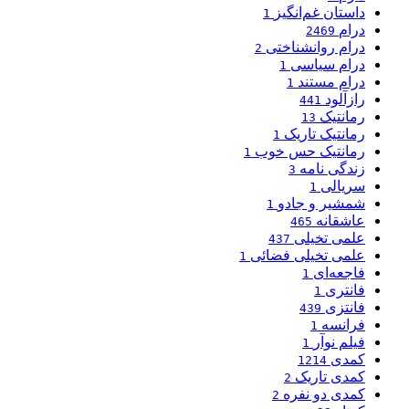
داستان غم‌انگیز
1
درام
2469
درام روانشناختی
2
درام سیاسی
1
درام مستند
1
رازآلود
441
رمانتیک
13
رمانتیک تاریک
1
رمانتیک حس خوب
1
زندگی نامه
3
سریالی
1
شمشیر و جادو
1
عاشقانه
465
علمی تخیلی
437
علمی تخیلی فضائی
1
فاجعه‌ای
1
فانتری
1
فانتزی
439
فرانسه
1
فیلم نوآر
1
کمدی
1214
کمدی تاریک
2
کمدی دو نفره
2