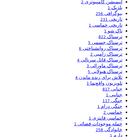
انیمیشن کامپیوتری
2
بلژیک
1
بیوگرافی
256
تاریخی
231
تاریخی حماسی
1
تاک شو
1
ترسناک
822
ترسناک جسمی
5
ترسناک روانشناختی
6
ترسناک زامبی
2
ترسناک قاتل سریالی
4
ترسناک ماورائی
3
ترسناک هیولایی
5
تلاش برای زنده ماندن
4
تلویزیون واقع‌نما
1
جنایی
817
جناییی
1
جنگی
117
جنگی درام
1
حماسی
2
حماسی فانتزی
1
حمله موجودات فضائی
1
خانوادگی
258
دارم
1