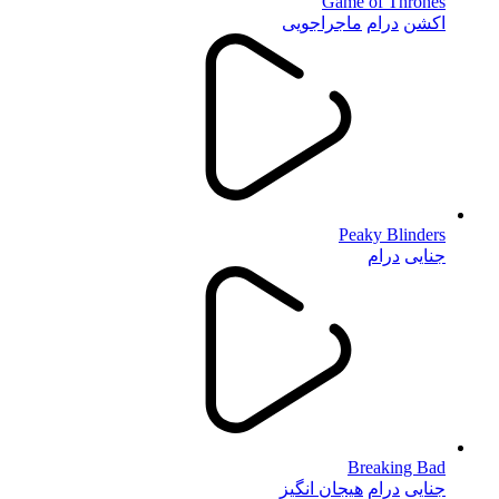
Game of Thrones
اکشن
درام
ماجراجویی
Peaky Blinders
جنایی
درام
Breaking Bad
جنایی
درام
هیجان انگیز