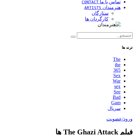
تماس با ما
CONTACT
هنرمندان
ARTISTS
ستارگان
کارگردان ها
ترند ها
The
the
365
Sex
War
sex
See
Bad
Gam
سریال
ورود/عضویت
فیلم The Ghazi Attack ها