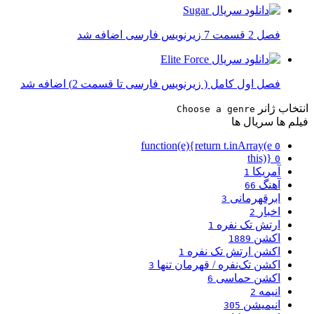
فصل 2 قسمت 7 زیرنویس فارسی اضافه شد
فصل اول کامل ( زیرنویس فارسی تا قسمت 2) اضافه شد
انتخاب ژانر
Choose a genre
فیلم ها
سریال ها
function(e){return t.inArray(e
0
this)}
0
آمریکا
1
آهنگ
66
ابرقهرمانی
3
اخبار
2
ارتش تک نفره
1
اکشن
1889
اکشن ارتش تک نفره
1
اکشن تک‌نفره / قهرمان تنها
3
اکشن حماسی
6
انیمه
2
انیمیشن
305