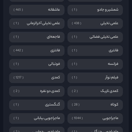
شمشیر و جادو
عاشقانه
465
1
علمی تخیلی
علمی تخیلی آخرالزمانی
1
438
علمی تخیلی فضائی
فاجعه‌ای
1
1
فانتری
فانتزی
442
1
فرانسه
فوتبالی
1
1
فیلم نوآر
کمدی
1217
1
کمدی تاریک
کمدی دو نفره
2
2
کوتاه
گنگستری
1
28
ماجراجویی
ماجراجویی بیابانی
1
1044
ماجراجویی جنگلی
ماجراجویی حماسی
2
1