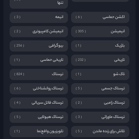
تنها
اکشن حماسی
انیمه
3
6
انیمیشن
انیمیشن کامپیوتری
2
305
بلژیک
بیوگرافی
256
1
تاریخی
تاریخی حماسی
1
232
تاک شو
ترسناک
824
1
ترسناک جسمی
ترسناک روانشناختی
6
5
ترسناک زامبی
ترسناک قاتل سریالی
4
2
ترسناک ماورائی
ترسناک هیولایی
5
3
تلاش برای زنده ماندن
تلویزیون واقع‌نما
1
5