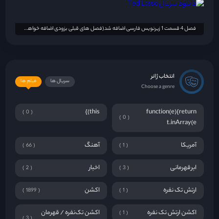
فصل 4 قسمت 1 زیرنویس فارسی اضافه شد(فصل های قبلی بزودی اضافه خواهد شد)
انتخاب ژانر
سریال ها
فیلم ها
Choose a genre
this)}
function(e){return
0
0
t.inArray(e
آمریکا
آهنگ
66
1
ابرقهرمانی
اخبار
2
3
ارتش تک نفره
اکشن
1899
1
اکشن ارتش تک نفره
اکشن تک‌نفره / قهرمان
1
3