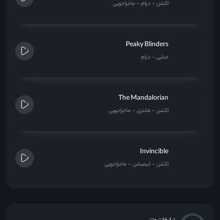
اکشن
درام
ماجراجویی
Peaky Blinders
جنایی
درام
The Mandalorian
اکشن
فانتزی
ماجراجویی
Invincible
اکشن
انیمیشن
ماجراجویی