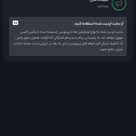
تبلیغات متنی
ads text
از سایت اپدیت شده استفاده کنید
سایت اپدیت شده با انواع اپلیکیشن ها با زیرنویس چسبیده اینده جایگزین اکسی
مووی خواهد شد به پشتیبانی پیام بدید و هر اشتراکی که گرفتید همون مبلغ براتون
کد تخفیف ارسال کنن فیلم های زیرنویس از این به بعد در نترپلی اپدیت میشه حتما در
نترپلی عضو شوید