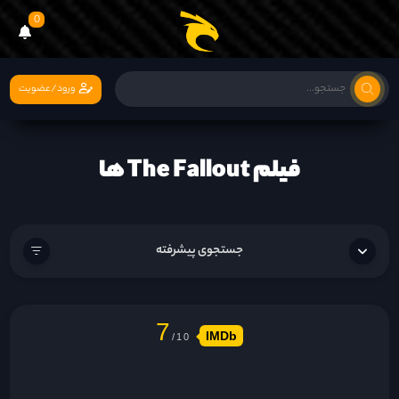
0
ورود/عضویت
فیلم The Fallout ها
جستجوی پیشرفته
7
IMDb