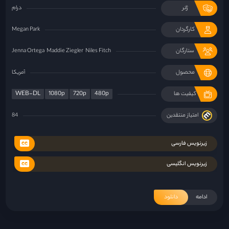
ژانر
درام
کارگردان
Megan Park
ستارگان
Niles Fitch
Maddie Ziegler
Jenna Ortega
محصول
آمریکا
WEB-DL
1080p
720p
480p
کیفیت ها
امتیاز منتقدین
84
زیرنویس فارسی
زیرنویس انگلیسی
ادامه
دانلود
«فرزندان بشر»؛ گزارشی از آخرالزمان
۲۹ خرداد ۱۴۰۱