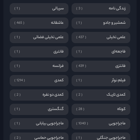
زندگی نامه
سریالی
1
3
شمشیر و جادو
عاشقانه
465
1
علمی تخیلی
علمی تخیلی فضائی
1
437
فاجعه‌ای
فانتری
1
1
فانتزی
فرانسه
1
439
فیلم نوآر
کمدی
1214
1
کمدی تاریک
کمدی دو نفره
2
2
کوتاه
گنگستری
1
28
ماجراجویی
ماجراجویی بیابانی
1
1040
ماجراجویی جنگلی
ماجراجویی حماسی
2
1