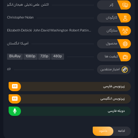
ژانر
اکشن
علمی تخیلی
هیجان انگیز
کارگردان
Christopher Nolan
ستارگان
Robert Pattinson
John David Washington
Elizabeth Debicki
محصول
آمریکا
انگلستان
BluRay
1080p
720p
480p
کیفیت ها
امتیاز منتقدین
69
زیرنویس فارسی
زیرنویس انگلیسی
دوبله فارسی
ادامه
دانلود