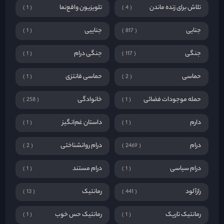
تلاش برای زنده ماندن
تلویزیون واقع‌نما
1
4
جنایی
جناییی
1
817
جنگی
جنگی درام
1
117
حماسی
حماسی فانتزی
1
2
حمله موجودات فضائی
خانوادگی
258
1
دارم
داستان غم‌انگیز
1
1
درام
درام روانشناختی
2
2469
درام سیاسی
درام مستند
1
1
رازآلود
رمانتیک
13
441
رمانتیک تاریک
رمانتیک حس خوب
1
1