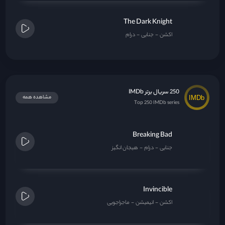
The Dark Knight
اکشن
جنایی
درام
250 سریال برتر IMDb
مشاهده همه
Top 250 IMDb series
Breaking Bad
جنایی
درام
هیجان انگیز
Invincible
اکشن
انیمیشن
ماجراجویی