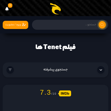
0
ورود/عضویت
فیلم Tenet ها
جستجوی پیشرفته
7.3
IMDb