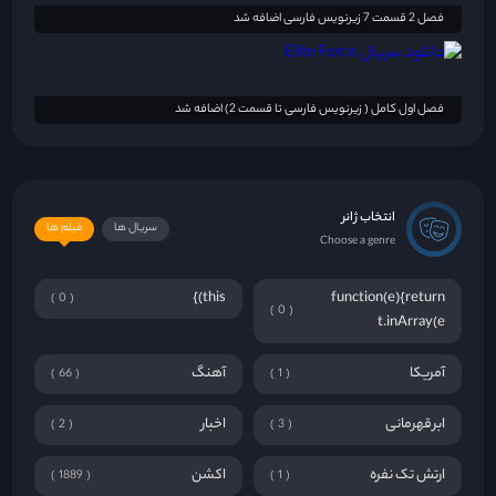
فصل 2 قسمت 7 زیرنویس فارسی اضافه شد
فصل اول کامل ( زیرنویس فارسی تا قسمت 2) اضافه شد
انتخاب ژانر
سریال ها
فیلم ها
Choose a genre
this)}
function(e){return
0
0
t.inArray(e
آمریکا
آهنگ
66
1
ابرقهرمانی
اخبار
2
3
ارتش تک نفره
اکشن
1889
1