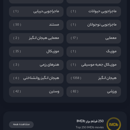
ماجراجویی حیوانات
ماجراجویی دریایی
1
1
ماجراجویی نوجوانان
مستند
50
1
معمایی
معمایی هیجان انگیز
2
17
موزیک
موزیکال
35
1
موزیکال جعبه موسیقی
هنرهای رزمی
3
1
هیجان انگیز
هیجان انگیز روانشناختی
6
1358
ورزشی
وسترن
42
82
250 فیلم برتر IMDb
مشاهده همه
Top 250 IMDb movies