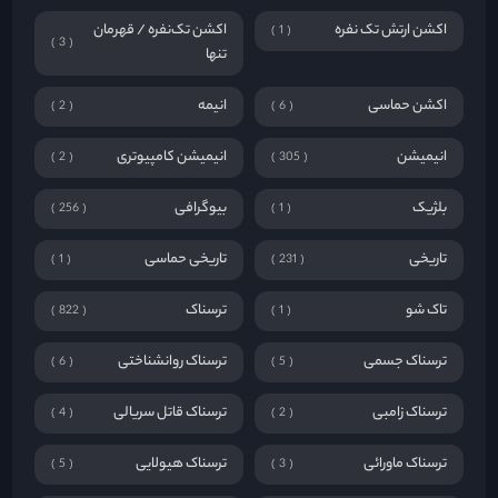
اکشن ارتش تک نفره
اکشن تک‌نفره / قهرمان
1
3
تنها
اکشن حماسی
انیمه
2
6
انیمیشن
انیمیشن کامپیوتری
2
305
بلژیک
بیوگرافی
256
1
تاریخی
تاریخی حماسی
1
231
تاک شو
ترسناک
822
1
ترسناک جسمی
ترسناک روانشناختی
6
5
ترسناک زامبی
ترسناک قاتل سریالی
4
2
ترسناک ماورائی
ترسناک هیولایی
5
3