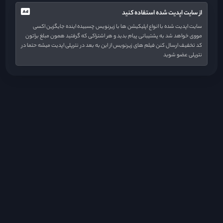
از سایت اپدیت شده استفاده کنید
سایت اپدیت شده با انواع اپلیکیشن ها با زیرنویس چسبیده اینده جایگزین اکسی
مووی خواهد شد به پشتیبانی پیام بدید و هر اشتراکی که گرفتید همون مبلغ براتون
کد تخفیف ارسال کنن فیلم های زیرنویس از این به بعد در نترپلی اپدیت میشه حتما در
نترپلی عضو شوید