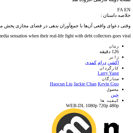
FA
EN
خلاصه داستان :
وقتی دعوای واقعی آن‌ها با جمع‌آوران بدهی در فضای مجازی پخش می
a sensation when their real-life fight with debt collectors goes viral.
زمان
126 دقیقه
ژانر
اکشن
درام
کمدی
کارگردان
Larry Yang
ستارگان
Haocun Liu
Jackie Chan
Kevin Guo
محصول
چين
کیفیت ها
WEB-DL
1080p
720p
480p