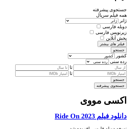
جستجوی پیشرفته
همه
فیلم
سریال
ژانر
دوبله فارسی
زیرنویس فارسی
پخش آنلاین
فیلتر های بیشتر
جستجو
کشور
رده سنی
تا
تا
جستجو
جستجوی پیشرفته
اکسی مووی
دانلود فیلم Ride On 2023
نسخه دوبله فارسی افزوده شد