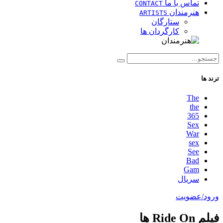
تماس با ما
CONTACT
هنرمندان
ARTISTS
ستارگان
کارگردان ها
ترند ها
The
the
365
Sex
War
sex
See
Bad
Gam
سریال
ورود/عضویت
فیلم Ride On ها