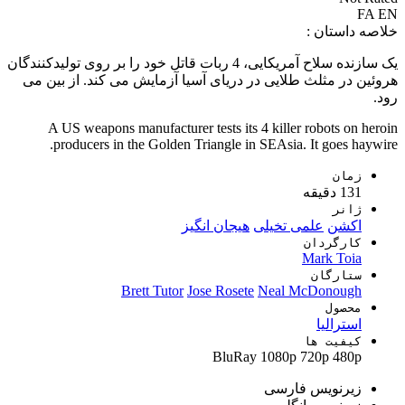
FA
EN
خلاصه داستان :
یک سازنده سلاح آمریکایی، 4 ربات قاتل خود را بر روی تولیدکنندگان
هروئین در مثلث طلایی در دریای آسیا آزمایش می کند. از بین می
رود.
A US weapons manufacturer tests its 4 killer robots on heroin
producers in the Golden Triangle in SEAsia. It goes haywire.
زمان
131 دقیقه
ژانر
اکشن
علمی تخیلی
هیجان انگیز
کارگردان
Mark Toia
ستارگان
Brett Tutor
Jose Rosete
Neal McDonough
محصول
استرالیا
کیفیت ها
BluRay
1080p
720p
480p
زیرنویس فارسی