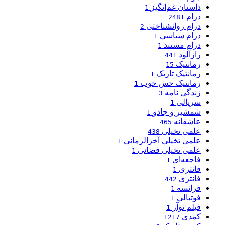
داستان غم‌انگیز
1
درام
2481
درام روانشناختی
2
درام سیاسی
1
درام مستند
1
رازآلود
441
رمانتیک
15
رمانتیک تاریک
1
رمانتیک حس خوب
1
زندگی نامه
3
سریالی
1
شمشیر و جادو
1
عاشقانه
465
علمی تخیلی
438
علمی تخیلی آخرالزمانی
1
علمی تخیلی فضائی
1
فاجعه‌ای
1
فانتری
1
فانتزی
442
فرانسه
1
فوتبالی
1
فیلم نوآر
1
کمدی
1217