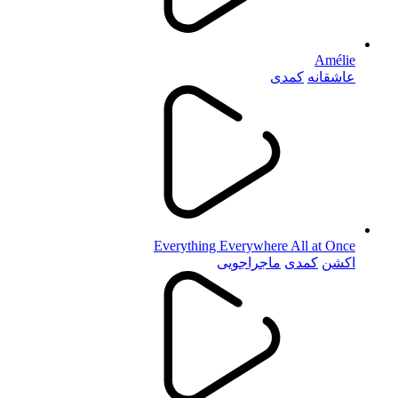
Amélie
عاشقانه
کمدی
Everything Everywhere All at Once
اکشن
کمدی
ماجراجویی