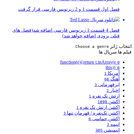
فصل اول قسمت 1 و 2 زیرنویس فارسی قرار گرفت
فصل 4 قسمت 1 زیرنویس فارسی اضافه شد(فصل های
قبلی بزودی اضافه خواهد شد)
انتخاب ژانر
Choose a genre
فیلم ها
سریال ها
function(e){return t.inArray(e
0
this)}
0
آمریکا
1
آهنگ
66
ابرقهرمانی
3
اخبار
2
ارتش تک نفره
1
اکشن
1899
اکشن ارتش تک نفره
1
اکشن تک‌نفره / قهرمان تنها
3
اکشن حماسی
6
انیمه
3
انیمیشن
305