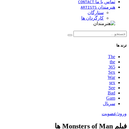
تماس با ما
CONTACT
هنرمندان
ARTISTS
ستارگان
کارگردان ها
ترند ها
The
the
365
Sex
War
sex
See
Bad
Gam
سریال
ورود/عضویت
فیلم Monsters of Man ها