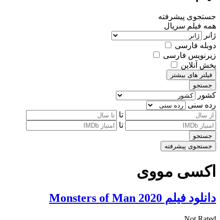
جستجوی پیشرفته
همه
فیلم
سریال
ژانر
دوبله فارسی
زیرنویس فارسی
پخش آنلاین
فیلتر های بیشتر
جستجو
کشور
رده سنی
تا
تا
جستجو
جستجوی پیشرفته
اکسی مووی
دانلود فیلم Monsters of Man 2020
Not Rated