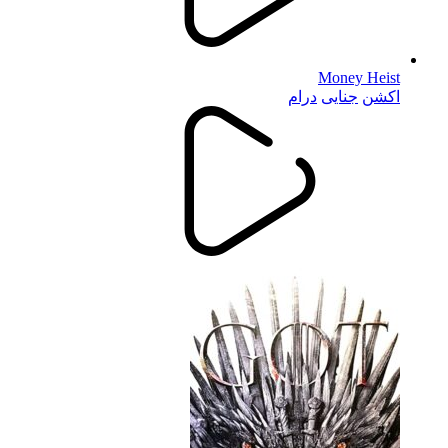
Money Heist
اکشن
جنایی
درام