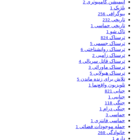
انیمیشن کامپیوتری
2
بلژیک
1
بیوگرافی
256
تاریخی
232
تاریخی حماسی
1
تاک شو
1
ترسناک
824
ترسناک جسمی
5
ترسناک روانشناختی
6
ترسناک زامبی
2
ترسناک قاتل سریالی
4
ترسناک ماورائی
3
ترسناک هیولایی
5
تلاش برای زنده ماندن
5
تلویزیون واقع‌نما
1
جنایی
821
جناییی
1
جنگی
118
جنگی درام
1
حماسی
3
حماسی فانتزی
1
حمله موجودات فضائی
1
خانوادگی
260
دارم
1