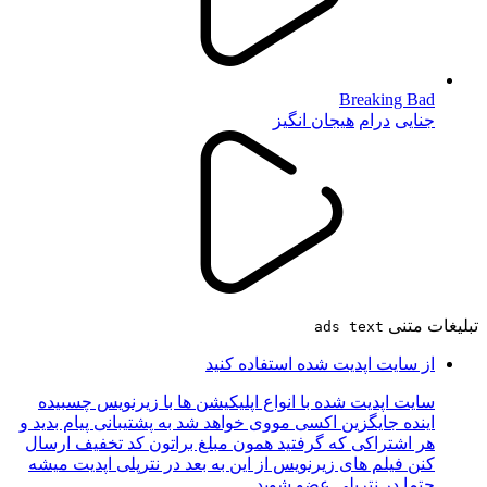
Breaking Bad
جنایی
درام
هیجان انگیز
تبلیغات متنی
ads text
از سایت اپدیت شده استفاده کنید
سایت اپدیت شده با انواع اپلیکیشن ها با زیرنویس چسبیده
اینده جایگزین اکسی مووی خواهد شد به پشتیبانی پیام بدید و
هر اشتراکی که گرفتید همون مبلغ براتون کد تخفیف ارسال
کنن فیلم های زیرنویس از این به بعد در نترپلی اپدیت میشه
حتما در نترپلی عضو شوید