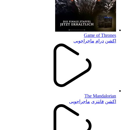
Game of Thrones
اکشن
درام
ماجراجویی
The Mandalorian
اکشن
فانتزی
ماجراجویی