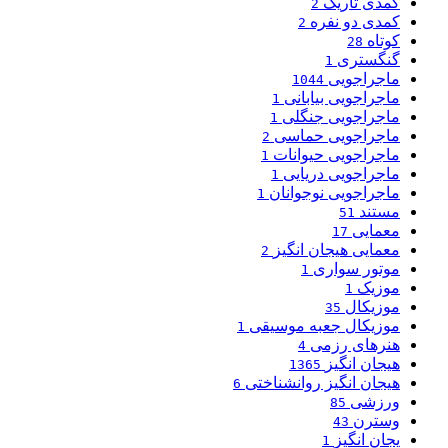
کمدی تاریک
2
کمدی دو نفره
2
کوتاه
28
گنگستری
1
ماجراجویی
1044
ماجراجویی بیابانی
1
ماجراجویی جنگلی
1
ماجراجویی حماسی
2
ماجراجویی حیوانات
1
ماجراجویی دریایی
1
ماجراجویی نوجوانان
1
مستند
51
معمایی
17
معمایی هیجان انگیز
2
موتور سواری
1
موزیک
1
موزیکال
35
موزیکال جعبه موسیقی
1
هنرهای رزمی
4
هیجان انگیز
1365
هیجان انگیز روانشناختی
6
ورزشی
85
وسترن
43
یجان انگیز
1