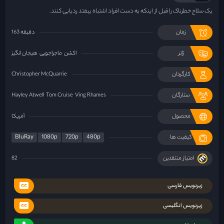
یک سلاح خطرناک را قبل از اینکه به دست افراد اشتباه بیفتد ردیابی کنند.
زمان
163 دقیقه
ژانر
اکشن
ماجراجویی
هیجان انگیز
کارگردان
Christopher McQuarrie
ستارگان
Ving Rhames
Tom Cruise
Hayley Atwell
محصول
آمریکا
BluRay
1080p
720p
480p
کیفیت ها
امتیاز منتقدین
82
زیرنویس فارسی
زیرنویس انگلیسی