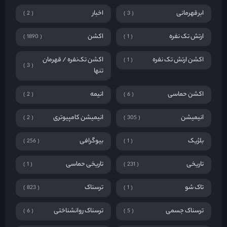
ابرقهرمانی
اخبار
2
3
ارتش تک نفره
اکشن
1890
1
اکشن ارتش تک نفره
اکشن تک‌نفره / قهرمان
1
3
تنها
اکشن حماسی
انیمه
2
6
انیمیشن
انیمیشن کامپیوتری
2
305
بلژیک
بیوگرافی
256
1
تاریخی
تاریخی حماسی
1
231
تاک شو
ترسناک
823
1
ترسناک جسمی
ترسناک روانشناختی
6
5