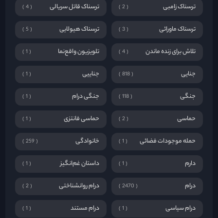
ترسناک زامبی
ترسناک قاتل سریالی
4
2
ترسناک ماورائی
ترسناک هیولایی
5
3
تلاش برای زنده ماندن
تلویزیون واقع‌نما
1
4
جنایی
جناییی
1
818
جنگی
جنگی درام
1
118
حماسی
حماسی فانتزی
1
2
حمله موجودات فضائی
خانوادگی
259
1
دارم
داستان غم‌انگیز
1
1
درام
درام روانشناختی
2
2470
درام سیاسی
درام مستند
1
1