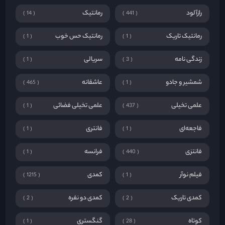
رازآلود
رمانتیک
14
441
رمانتیک تاریک
رمانتیک حس خوب
1
1
زندگی نامه
سریالی
1
3
شمشیر و جادو
عاشقانه
465
1
علمی تخیلی
علمی تخیلی فضائی
1
437
فاجعه‌ای
فانتری
1
1
فانتزی
فرانسه
1
440
فیلم نوآر
کمدی
1215
1
کمدی تاریک
کمدی دو نفره
2
2
کوتاه
گنگستری
1
28