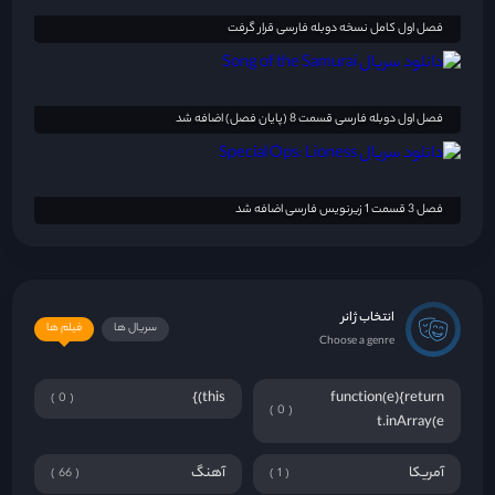
فصل اول کامل نسخه دوبله فارسی قرار گرفت
فصل اول دوبله فارسی قسمت 8 (پایان فصل) اضافه شد
فصل 3 قسمت 1 زیرنویس فارسی اضافه شد
انتخاب ژانر
سریال ها
فیلم ها
Choose a genre
this)}
function(e){return
0
0
t.inArray(e
آمریکا
آهنگ
66
1