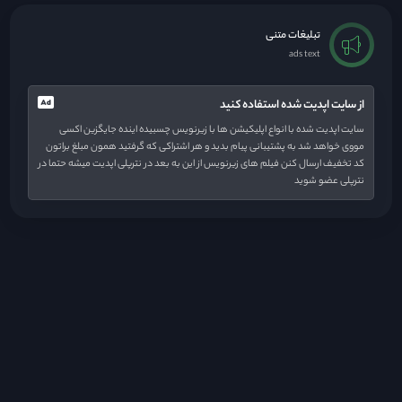
تبلیغات متنی
ads text
از سایت اپدیت شده استفاده کنید
سایت اپدیت شده با انواع اپلیکیشن ها با زیرنویس چسبیده اینده جایگزین اکسی
مووی خواهد شد به پشتیبانی پیام بدید و هر اشتراکی که گرفتید همون مبلغ براتون
کد تخفیف ارسال کنن فیلم های زیرنویس از این به بعد در نترپلی اپدیت میشه حتما در
نترپلی عضو شوید