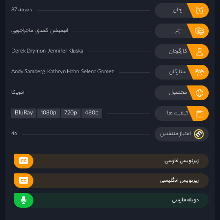
زمان
87 دقیقه
ژانر
انیمیشن
کمدی
ماجراجویی
کارگردان
Jennifer Kluska
Derek Drymon
ستارگان
Selena Gomez
Kathryn Hahn
Andy Samberg
محصول
آمریکا
BluRay
1080p
720p
480p
کیفیت ها
امتیاز منتقدین
46
زیرنویس فارسی
زیرنویس انگلیسی
دوبله فارسی