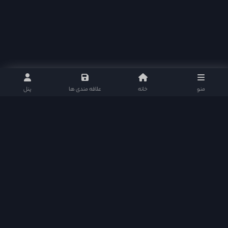
منو
خانه
علاقه مندی ها
پنل
هدف از ایجاد اکسی موویز ارائه خدمات کیفی در سطح عالی بود که سایت های فیلم و سریال
قادر به رقابت با سایت های قدرتمند خارجی و ایرانی باشند. اکسی موویز متشکل از بهترین و
کامل ترین امکانات هر سایت فیلم و سریال می باشد و سطح کیفی خود را تا آخر حفظ خواهد