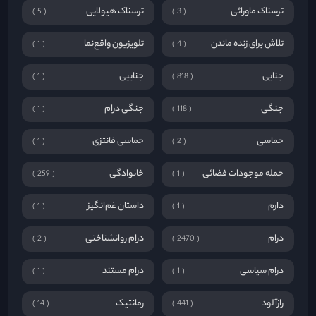
ترسناک ماورائی
ترسناک هیولایی
5
3
تلاش برای زنده ماندن
تلویزیون واقع‌نما
1
4
جنایی
جناییی
1
818
جنگی
جنگی درام
1
118
حماسی
حماسی فانتزی
1
2
حمله موجودات فضائی
خانوادگی
259
1
دارم
داستان غم‌انگیز
1
1
درام
درام روانشناختی
2
2470
درام سیاسی
درام مستند
1
1
رازآلود
رمانتیک
14
441