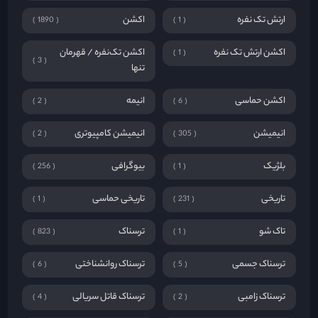
ارتش تک نفره
اکشن
1890
1
اکشن ارتش تک نفره
اکشن تک‌نفره / قهرمان
1
3
تنها
اکشن حماسی
انیمه
2
6
انیمیشن
انیمیشن کامپیوتری
2
305
بلژیک
بیوگرافی
256
1
تاریخی
تاریخی حماسی
1
231
تاک شو
ترسناک
823
1
ترسناک جسمی
ترسناک روانشناختی
6
5
ترسناک زامبی
ترسناک قاتل سریالی
4
2