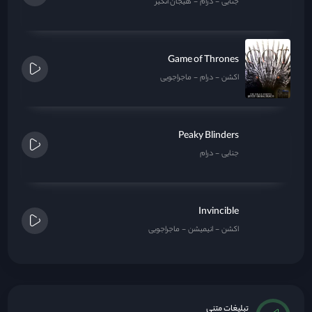
جنایی
درام
هیجان انگیز
Game of Thrones
اکشن
درام
ماجراجویی
Peaky Blinders
جنایی
درام
Invincible
اکشن
انیمیشن
ماجراجویی
تبلیغات متنی