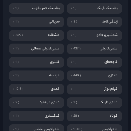
رمانتیک تاریک
رمانتیک حس خوب
1
1
زندگی نامه
سریالی
1
3
شمشیر و جادو
عاشقانه
465
1
علمی تخیلی
علمی تخیلی فضائی
1
437
فاجعه‌ای
فانتری
1
1
فانتزی
فرانسه
1
440
فیلم نوآر
کمدی
1215
1
کمدی تاریک
کمدی دو نفره
2
2
کوتاه
گنگستری
1
28
ماجراجویی
ماجراجویی بیابانی
1
1040