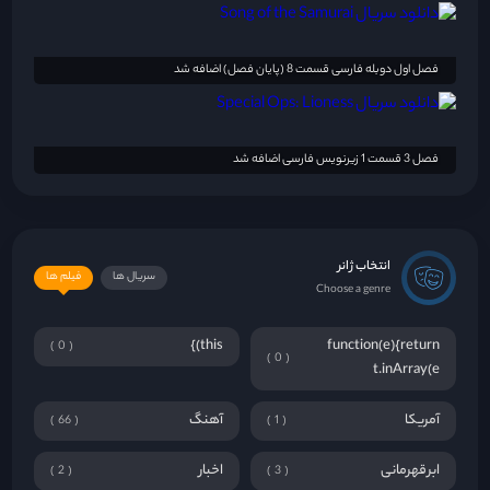
فصل اول دوبله فارسی قسمت 8 (پایان فصل) اضافه شد
فصل 3 قسمت 1 زیرنویس فارسی اضافه شد
انتخاب ژانر
سریال ها
فیلم ها
Choose a genre
this)}
function(e){return
0
0
t.inArray(e
آمریکا
آهنگ
66
1
ابرقهرمانی
اخبار
2
3