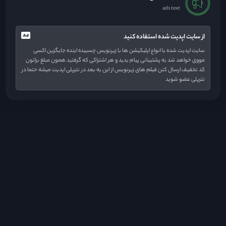
ads text
از سایت اپدیت شده استفاده کنید
سایت اپدیت شده با انواع اپلیکیشن ها با زیرنویس چسبیده اینده جایگزین اکسی
مووی خواهد شد به پشتیبانی پیام بدید و هر اشتراکی که گرفتید همون مبلغ براتون
کد تخفیف ارسال کنن فیلم های زیرنویس از این به بعد در نترپلی اپدیت میشه حتما در
نترپلی عضو شوید