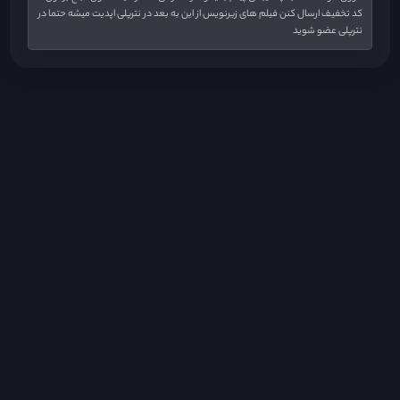
کد تخفیف ارسال کنن فیلم های زیرنویس از این به بعد در نترپلی اپدیت میشه حتما در
نترپلی عضو شوید