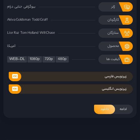
ژانر
بیوگرافی
جنایی
درام
کارگردان
Todd Graff
Akiva Goldsman
ستارگان
Will Chase
Tom Holland
Lior Raz
محصول
آمریکا
WEB-DL
1080p
720p
480p
کیفیت ها
زیرنویس فارسی
زیرنویس انگلیسی
ادامه
دانلود
«فرزندان بشر»؛ گزارشی از آخرالزمان
۲۹ خرداد ۱۴۰۱