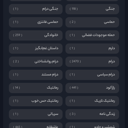
جنگی
جنگی درام
1
118
حماسی
حماسی فانتزی
1
2
حمله موجودات فضائی
خانوادگی
259
1
دارم
داستان غم‌انگیز
1
1
درام
درام روانشناختی
2
2470
درام سیاسی
درام مستند
1
1
رازآلود
رمانتیک
14
441
رمانتیک تاریک
رمانتیک حس خوب
1
1
زندگی نامه
سریالی
1
3
شمشیر و جادو
عاشقانه
465
1