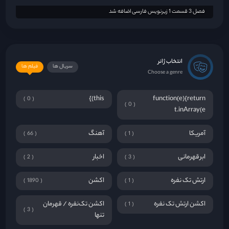
فصل 3 قسمت 1 زیرنویس فارسی اضافه شد
انتخاب ژانر
سریال ها
فیلم ها
Choose a genre
this)}
function(e){return
0
0
t.inArray(e
آمریکا
آهنگ
66
1
ابرقهرمانی
اخبار
2
3
ارتش تک نفره
اکشن
1890
1
اکشن ارتش تک نفره
اکشن تک‌نفره / قهرمان
1
3
تنها