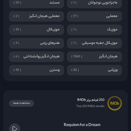
ماجراجویی نوجوانان
مستند
50
1
معمایی
معمایی هیجان انگیز
2
17
موزیک
موزیکال
35
1
موزیکال جعبه موسیقی
هنرهای رزمی
4
1
هیجان انگیز
هیجان انگیز روانشناختی
6
1360
ورزشی
وسترن
42
82
250 فیلم برتر IMDb
مشاهده همه
Top 250 IMDb movies
Requiem for a Dream