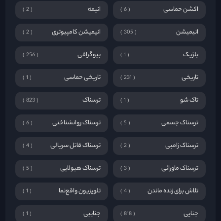
اکشن حماسی
انیمه
2
6
انیمیشن
انیمیشن کامپیوتری
2
305
بلژیک
بیوگرافی
256
1
تاریخی
تاریخی حماسی
1
231
تاک شو
ترسناک
823
1
ترسناک جسمی
ترسناک روانشناختی
6
5
ترسناک زامبی
ترسناک قاتل سریالی
4
2
ترسناک ماورائی
ترسناک هیولایی
5
3
تلاش برای زنده ماندن
تلویزیون واقع‌نما
1
4
جنایی
جناییی
1
818