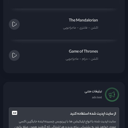
The Mandalorian
اکشن
فانتزی
ماجراجویی
Game of Thrones
اکشن
درام
ماجراجویی
تبلیغات متنی
ads text
از سایت اپدیت شده استفاده کنید
سایت اپدیت شده با انواع اپلیکیشن ها با زیرنویس چسبیده اینده جایگزین اکسی
مووی خواهد شد به پشتیبانی پیام بدید و هر اشتراکی که گرفتید همون مبلغ براتون