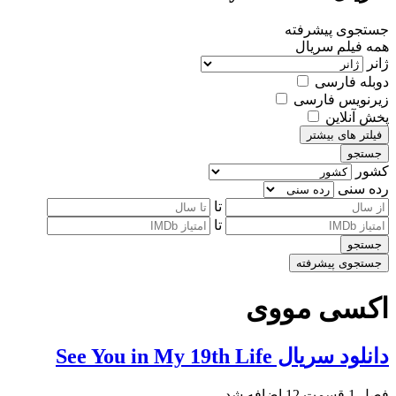
جستجوی پیشرفته
همه
فیلم
سریال
ژانر
دوبله فارسی
زیرنویس فارسی
پخش آنلاین
فیلتر های بیشتر
جستجو
کشور
رده سنی
تا
تا
جستجو
جستجوی پیشرفته
اکسی مووی
دانلود سریال See You in My 19th Life
فصل 1 قسمت 12 اضافه شد