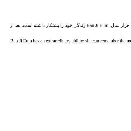
Ban Ji Eum توانایی خارق‌العاده‌ای دارد: او می‌تواند خاطرات تمام زندگی‌های گذشته‌اش را به خاطر بسپارد. با تکرار تناسخ خود برای نزدیک به هزار سال، Ban Ji Eum زندگی خود را پشتکار داشته است. بعد از
Ban Ji Eum has an extraordinary ability: she can remember the memo