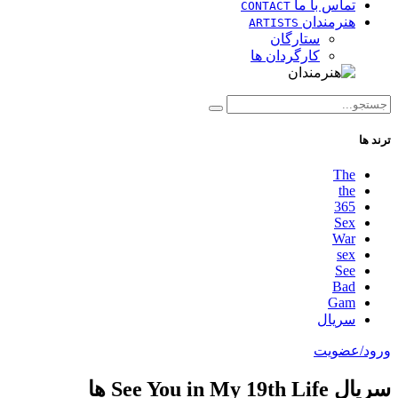
تماس با ما
CONTACT
هنرمندان
ARTISTS
ستارگان
کارگردان ها
ترند ها
The
the
365
Sex
War
sex
See
Bad
Gam
سریال
ورود/عضویت
سریال See You in My 19th Life ها