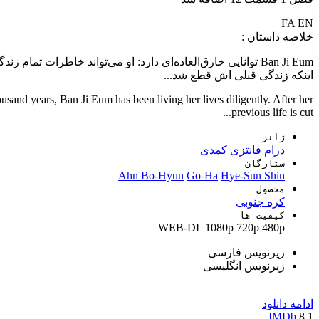
FA
EN
خلاصه داستان :
اینکه زندگی قبلی اش قطع شد...
usand years, Ban Ji Eum has been living her lives diligently. After her
previous life is cut...
ژانر
درام
فانتزی
کمدی
ستارگان
Ahn Bo-Hyun
Go-Ha
Hye-Sun Shin
محصول
کره جنوبی
کیفیت ها
WEB-DL
1080p
720p
480p
زیرنویس فارسی
زیرنویس انگلیسی
ادامه
دانلود
IMDb
8.1