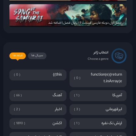
فصل اول دوبله فارسی قسمت 8 (پایان فصل) اضافه شد
انتخاب ژانر
سریال ها
فیلم ها
Choose a genre
this)}
function(e){return
0
0
t.inArray(e
آمریکا
آهنگ
66
1
ابرقهرمانی
اخبار
2
3
ارتش تک نفره
اکشن
1890
1