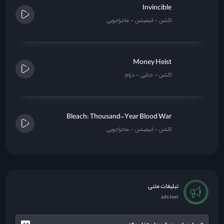
Invincible
اکشن
انیمیشن
ماجراجویی
Money Heist
اکشن
جنایی
درام
Bleach: Thousand-Year Blood War
اکشن
انیمیشن
ماجراجویی
تبلیغات متنی
ads text