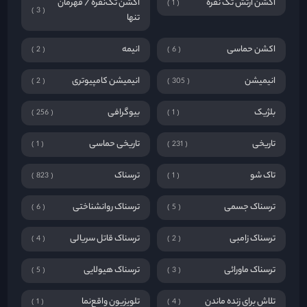
اکشن ارتش تک نفره
اکشن تک‌نفره / قهرمان
1
3
تنها
اکشن حماسی
انیمه
2
6
انیمیشن
انیمیشن کامپیوتری
2
305
بلژیک
بیوگرافی
256
1
تاریخی
تاریخی حماسی
1
231
تاک شو
ترسناک
823
1
ترسناک جسمی
ترسناک روانشناختی
6
5
ترسناک زامبی
ترسناک قاتل سریالی
4
2
ترسناک ماورائی
ترسناک هیولایی
5
3
تلاش برای زنده ماندن
تلویزیون واقع‌نما
1
4