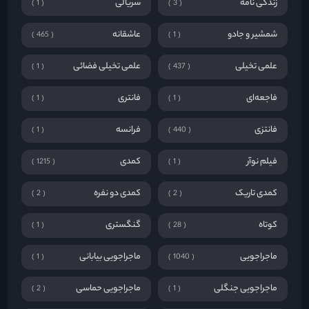
زندگی نامه
سریالی
1
3
شمشیر و جادو
عاشقانه
465
1
علمی تخیلی
علمی تخیلی فضائی
1
437
فاجعه‌ای
فانتری
1
1
فانتزی
فرانسه
1
440
فیلم نوآر
کمدی
1215
1
کمدی تاریک
کمدی دو نفره
2
2
کوتاه
گنگستری
1
28
ماجراجویی
ماجراجویی بیابانی
1
1040
ماجراجویی جنگلی
ماجراجویی حماسی
2
1