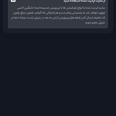
از سایت اپدیت شده استفاده کنید
سایت اپدیت شده با انواع اپلیکیشن ها با زیرنویس چسبیده اینده جایگزین اکسی
مووی خواهد شد به پشتیبانی پیام بدید و هر اشتراکی که گرفتید همون مبلغ براتون
کد تخفیف ارسال کنن فیلم های زیرنویس از این به بعد در نترپلی اپدیت میشه حتما در
نترپلی عضو شوید