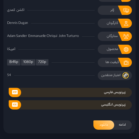
ژانر
اکشن
کمدی
کارگردان
Dennis Dugan
ستارگان
John Turturro
Emmanuelle Chriqui
Adam Sandler
محصول
آمریکا
BrRip
1080p
720p
کیفیت ها
امتیاز منتقدین
54
زیرنویس فارسی
زیرنویس انگلیسی
ادامه
دانلود
«فرزندان بشر»؛ گزارشی از آخرالزمان