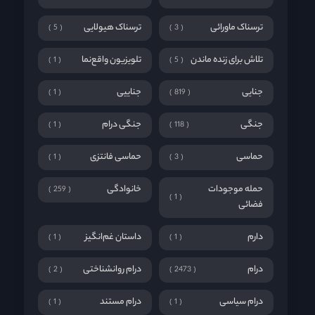
ترسناک ماورائی
ترسناک هیولایی
5
3
تلاش برای زنده ماندن
تلویزیون واقع‌نما
1
5
جنایی
جناییی
1
819
جنگی
جنگی درام
1
118
حماسی
حماسی فانتزی
1
3
حمله موجودات
خانوادگی
259
1
فضائی
دارم
داستان غم‌انگیز
1
1
درام
درام روانشناختی
2
2473
درام سیاسی
درام مستند
1
1