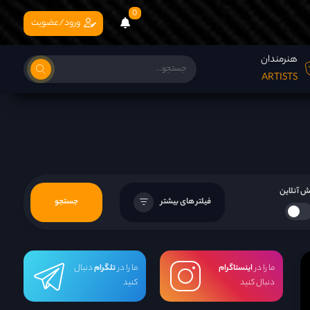
0
ورود/عضویت
هنرمندان
ARTISTS
 آنلاین
فیلتر های بیشتر
جستجو
ما را در
اینستاگرام
ما را در
تلگرام
دنبال
دنبال کنید
کنید