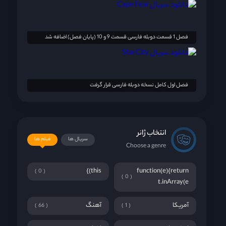
فصل 1 قسمت دوبله فارسی قسمت 9 و 10 (پایان فصل) اضافه شد
فصل اول کامل نسخه دوبله فارسی قرار گرفت
انتخاب ژانر
سریال ها
فیلم ها
Choose a genre
this)}
function(e){return
0
0
t.inArray(e
آمریکا
آهنگ
66
1