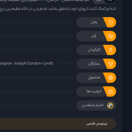
خلاصه داستان :
در سال 1974، فیلیپ پتی، هنرمند
EN
FA
تا به او کمک کنند تا رویای خود را تحقق بخشد: قدم زدن در خلاء عظیم بین برج
زمان
ژانر
کارگردان
largeon
Joseph Gordon-Levitt
ستارگان
محصول
کیفیت ها
امتیاز منتقدین
زیرنویس فارسی