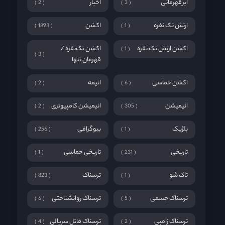
ابرقهرمانی
اخبار
2
3
ارتش تک نفره
اکشن
1893
1
اکشن ارتش تک نفره
اکشن تک‌نفره /
1
3
قهرمان تنها
اکشن حماسی
انیمه
2
6
انیمیشن
انیمیشن کامپیوتری
2
305
بلژیک
بیوگرافی
256
1
تاریخی
تاریخی حماسی
1
231
تاک شو
ترسناک
823
1
ترسناک جسمی
ترسناک روانشناختی
6
5
ترسناک زامبی
ترسناک قاتل سریالی
4
2