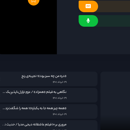
«دره من چه سبز بود»؛ تجربه‌ی رنج
۲۹ خرداد ۱۴۰۱
نگاهی به فيلم «همزاد» / عزمِ تزلزل‌ناپذیرِ یک مادر
۲۹ خرداد ۱۴۰۱
«همه چیز همه جا به یکباره»؛ همه را شگفت‌زده کرد
۲۹ خرداد ۱۴۰۱
مروری بر ۱۰ فیلم عاشقانه دیجی مدیا / حدیث نامکرر عشق در قاب سینما