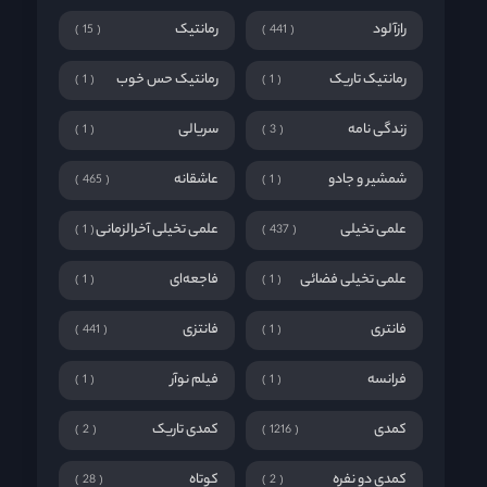
رازآلود
رمانتیک
15
441
رمانتیک تاریک
رمانتیک حس خوب
1
1
زندگی نامه
سریالی
1
3
شمشیر و جادو
عاشقانه
465
1
علمی تخیلی
علمی تخیلی آخرالزمانی
1
437
علمی تخیلی فضائی
فاجعه‌ای
1
1
فانتری
فانتزی
441
1
فرانسه
فیلم نوآر
1
1
کمدی
کمدی تاریک
2
1216
کمدی دو نفره
کوتاه
28
2