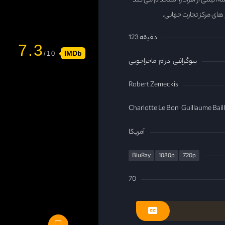
 برجسته، تیمی از افراد را استخدام می کند
 های مرکز تجارت جهانی.
123 دقیقه
7.3
IMDb
بیوگرافی
درام
ماجراجویی
Robert Zemeckis
Charlotte Le Bon
Guillaume Bail
آمریکا
BluRay
1080p
720p
70