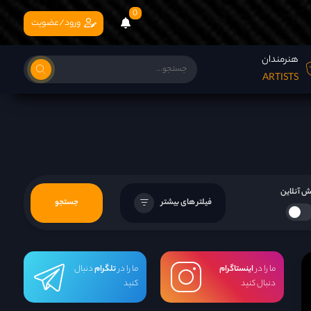
0
ورود/عضویت
هنرمندان
ARTISTS
 آنلاین
فیلتر های بیشتر
جستجو
ما را در
اینستاگرام
ما را در
تلگرام
دنبال
دنبال کنید
کنید