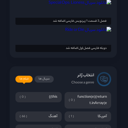
فصل 3 قسمت 1 زیرنویس فارسی اضافه شد
دوبله فارسی فصل اول اضافه شد
انتخاب ژانر
سریال ها
فیلم ها
Choose a genre
this)}
function(e){return
0
0
t.inArray(e
آمریکا
آهنگ
66
1