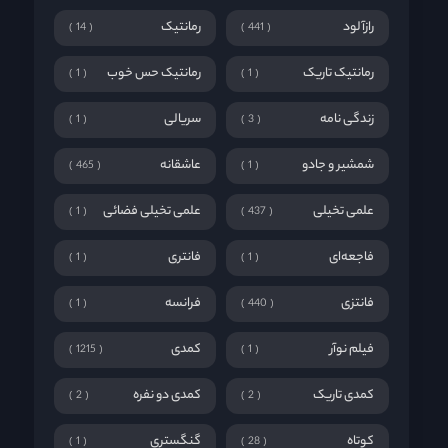
رازآلود
رمانتیک
14
441
رمانتیک تاریک
رمانتیک حس خوب
1
1
زندگی نامه
سریالی
1
3
شمشیر و جادو
عاشقانه
465
1
علمی تخیلی
علمی تخیلی فضائی
1
437
فاجعه‌ای
فانتری
1
1
فانتزی
فرانسه
1
440
فیلم نوآر
کمدی
1215
1
کمدی تاریک
کمدی دو نفره
2
2
کوتاه
گنگستری
1
28