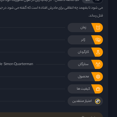
خلاصه داستان :
در ایتالیا، زنی در طول ماموریت خود د
EN
FA
می شود تا بفهمد چه اتفاقی برای مادرش افتاده است که گفته می شود در جر
قتل رساند.
زمان
ژانر
کارگردان
de
Simon Quarterman
ستارگان
محصول
کیفیت ها
امتیاز منتقدین