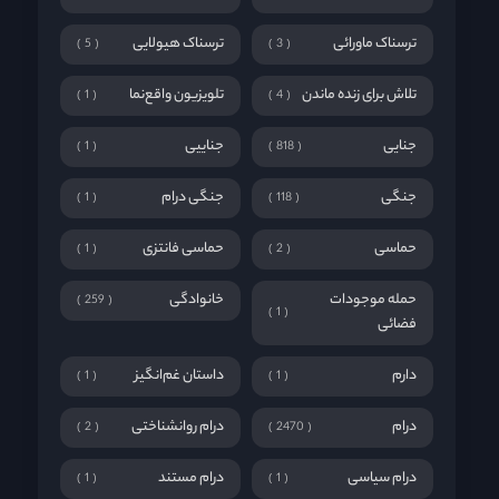
ترسناک ماورائی
ترسناک هیولایی
5
3
تلاش برای زنده ماندن
تلویزیون واقع‌نما
1
4
جنایی
جناییی
1
818
جنگی
جنگی درام
1
118
حماسی
حماسی فانتزی
1
2
حمله موجودات
خانوادگی
259
1
فضائی
دارم
داستان غم‌انگیز
1
1
درام
درام روانشناختی
2
2470
درام سیاسی
درام مستند
1
1