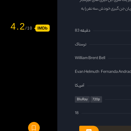
رگیر یک سری جن گیری های غیرمجاز
یان جن گیری خودش سه نفر را به
4.2
IMDb
83 دقیقه
ترسناک
William Brent Bell
Evan Helmuth
Fernanda Andra
آمریکا
BluRay
720p
18