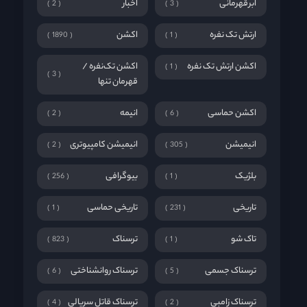
ابرقهرمانی
اخبار
2
3
ارتش تک نفره
اکشن
1890
1
اکشن ارتش تک نفره
اکشن تک‌نفره /
1
3
قهرمان تنها
اکشن حماسی
انیمه
2
6
انیمیشن
انیمیشن کامپیوتری
2
305
بلژیک
بیوگرافی
256
1
تاریخی
تاریخی حماسی
1
231
تاک شو
ترسناک
823
1
ترسناک جسمی
ترسناک روانشناختی
6
5
ترسناک زامبی
ترسناک قاتل سریالی
4
2