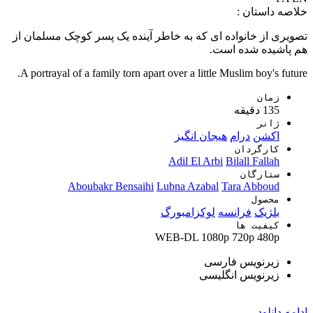
خلاصه داستان :
تصویری از خانواده ای که به خاطر آینده یک پسر کوچک مسلمان از
هم پاشیده شده است.
A portrayal of a family torn apart over a little Muslim boy's future.
زمان
135 دقیقه
ژانر
اکشن
درام
هیجان انگیز
کارگردان
Adil El Arbi
Bilall Fallah
ستارگان
Aboubakr Bensaihi
Lubna Azabal
Tara Abboud
محصول
بلژیک
فرانسه
لوکزامبورگ
کیفیت ها
WEB-DL
1080p
720p
480p
زیرنویس فارسی
زیرنویس انگلیسی
ادامه
دانلود