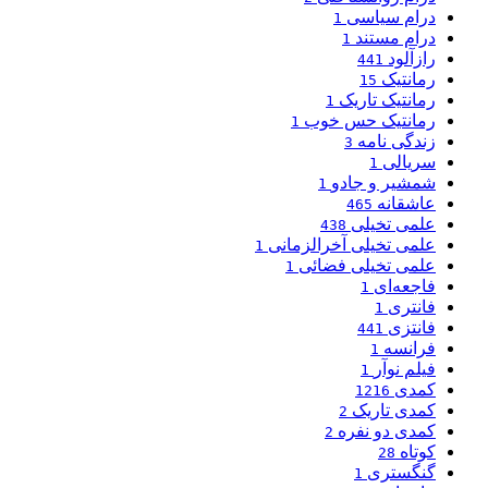
درام سیاسی
1
درام مستند
1
رازآلود
441
رمانتیک
15
رمانتیک تاریک
1
رمانتیک حس خوب
1
زندگی نامه
3
سریالی
1
شمشیر و جادو
1
عاشقانه
465
علمی تخیلی
438
علمی تخیلی آخرالزمانی
1
علمی تخیلی فضائی
1
فاجعه‌ای
1
فانتری
1
فانتزی
441
فرانسه
1
فیلم نوآر
1
کمدی
1216
کمدی تاریک
2
کمدی دو نفره
2
کوتاه
28
گنگستری
1