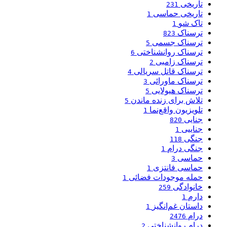
تاریخی
231
تاریخی حماسی
1
تاک شو
1
ترسناک
823
ترسناک جسمی
5
ترسناک روانشناختی
6
ترسناک زامبی
2
ترسناک قاتل سریالی
4
ترسناک ماورائی
3
ترسناک هیولایی
5
تلاش برای زنده ماندن
5
تلویزیون واقع‌نما
1
جنایی
820
جناییی
1
جنگی
118
جنگی درام
1
حماسی
3
حماسی فانتزی
1
حمله موجودات فضائی
1
خانوادگی
259
دارم
1
داستان غم‌انگیز
1
درام
2476
درام روانشناختی
2