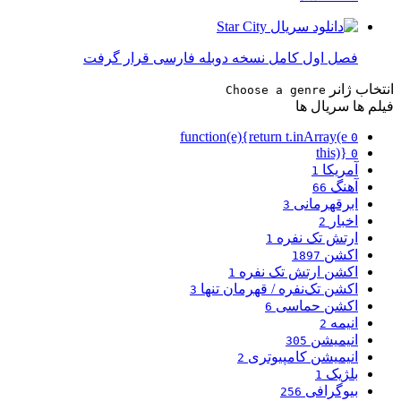
فصل اول کامل نسخه دوبله فارسی قرار گرفت
انتخاب ژانر
Choose a genre
فیلم ها
سریال ها
function(e){return t.inArray(e
0
this)}
0
آمریکا
1
آهنگ
66
ابرقهرمانی
3
اخبار
2
ارتش تک نفره
1
اکشن
1897
اکشن ارتش تک نفره
1
اکشن تک‌نفره / قهرمان تنها
3
اکشن حماسی
6
انیمه
2
انیمیشن
305
انیمیشن کامپیوتری
2
بلژیک
1
بیوگرافی
256