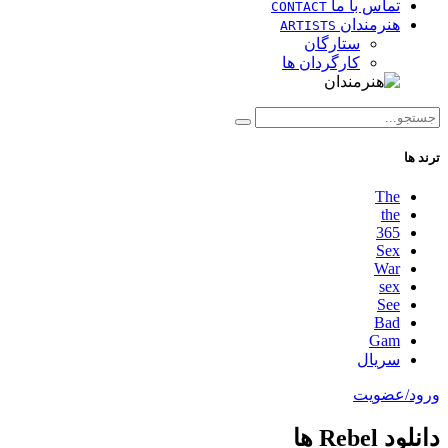
تماس با ما
CONTACT
هنرمندان
ARTISTS
ستارگان
کارگردان ها
ترند ها
The
the
365
Sex
War
sex
See
Bad
Gam
سریال
ورود/عضویت
دانلود Rebel ها