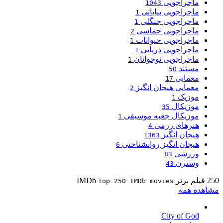
ماجراجویی
1043
ماجراجویی بیابانی
1
ماجراجویی جنگلی
1
ماجراجویی حماسی
2
ماجراجویی حیوانات
1
ماجراجویی دریایی
1
ماجراجویی نوجوانان
1
مستند
50
معمایی
17
معمایی هیجان انگیز
2
موزیک
1
موزیکال
35
موزیکال جعبه موسیقی
1
هنرهای رزمی
4
هیجان انگیز
1363
هیجان انگیز روانشناختی
6
ورزشی
83
وسترن
43
250 فیلم برتر IMDb
Top 250 IMDb movies
مشاهده همه
City of God