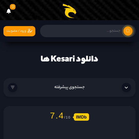
0
ورود/عضویت
دانلود Kesari ها
جستجوی پیشرفته
7.4
IMDb