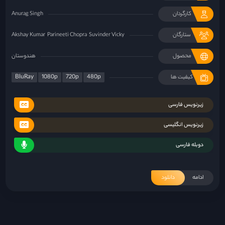
کارگردان
Anurag Singh
ستارگان
Suvinder Vicky
Parineeti Chopra
Akshay Kumar
محصول
هندوستان
BluRay
1080p
720p
480p
کیفیت ها
زیرنویس فارسی
زیرنویس انگلیسی
دوبله فارسی
ادامه
دانلود
«فرزندان بشر»؛ گزارشی از آخرالزمان
۲۹ خرداد ۱۴۰۱