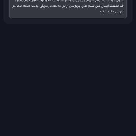
مووی خواهد شد به پشتیبانی پیام بدید و هر اشتراکی که گرفتید همون مبلغ براتون
کد تخفیف ارسال کنن فیلم های زیرنویس از این به بعد در نترپلی اپدیت میشه حتما در
نترپلی عضو شوید