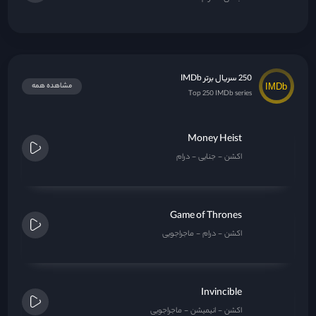
250 سریال برتر IMDb
مشاهده همه
Top 250 IMDb series
Money Heist
اکشن
جنایی
درام
Game of Thrones
اکشن
درام
ماجراجویی
Invincible
اکشن
انیمیشن
ماجراجویی