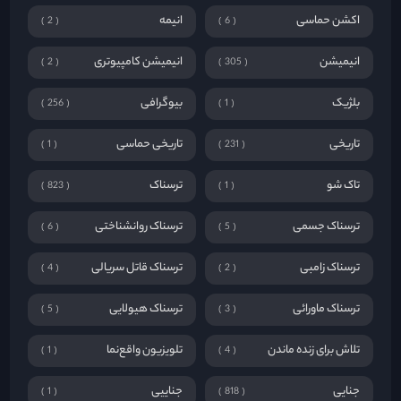
اکشن حماسی
انیمه
2
6
انیمیشن
انیمیشن کامپیوتری
2
305
بلژیک
بیوگرافی
256
1
تاریخی
تاریخی حماسی
1
231
تاک شو
ترسناک
823
1
ترسناک جسمی
ترسناک روانشناختی
6
5
ترسناک زامبی
ترسناک قاتل سریالی
4
2
ترسناک ماورائی
ترسناک هیولایی
5
3
تلاش برای زنده ماندن
تلویزیون واقع‌نما
1
4
جنایی
جناییی
1
818