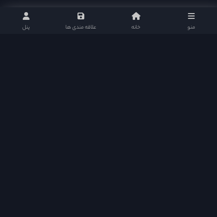
منو
خانه
علاقه مندی ها
پنل
هدف از ایجاد اکسی موویز ارائه خدمات کیفی در سطح عالی بود که سایت های فیلم و سریال
قادر به رقابت با سایت های قدرتمند خارجی و ایرانی باشند. اکسی موویز متشکل از بهترین و
کامل ترین امکانات هر سایت فیلم و سریال می باشد و سطح کیفی خود را تا آخر حفظ خواهد
نمود
اکسی مووی در شبکه های اجتماعی