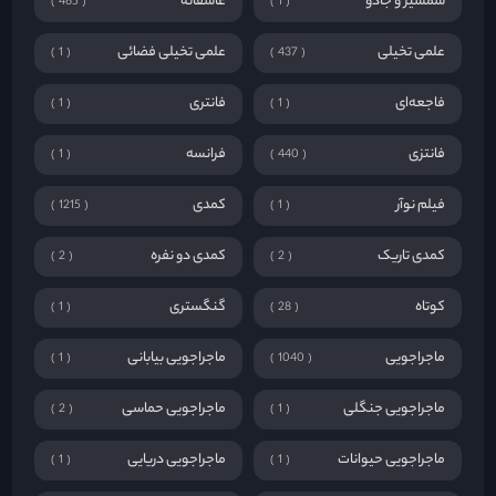
شمشیر و جادو
عاشقانه
465
1
علمی تخیلی
علمی تخیلی فضائی
1
437
فاجعه‌ای
فانتری
1
1
فانتزی
فرانسه
1
440
فیلم نوآر
کمدی
1215
1
کمدی تاریک
کمدی دو نفره
2
2
کوتاه
گنگستری
1
28
ماجراجویی
ماجراجویی بیابانی
1
1040
ماجراجویی جنگلی
ماجراجویی حماسی
2
1
ماجراجویی حیوانات
ماجراجویی دریایی
1
1