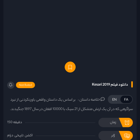
دانلود فیلم Kesari 2019
Not Rated
خلاصه داستان :
بر اساس یک داستان واقعی باورنکردنی از نبرد
EN
FA
سراگرهی که در آن یک ارتش متشکل از 21 سیک با 10000 افغان در سال 1897 جنگیدند.
زمان
150 دقیقه
ژانر
اکشن
تاریخی
درام