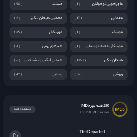
ماجراجویی نوجوانان
مستند
50
1
معمایی
معمایی هیجان انگیز
2
17
موزیک
موزیکال
35
1
موزیکال جعبه موسیقی
هنرهای رزمی
4
1
هیجان انگیز
هیجان انگیز روانشناختی
6
1360
ورزشی
وسترن
42
82
250 فیلم برتر IMDb
مشاهده همه
Top 250 IMDb movies
The Departed