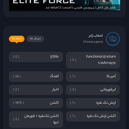
فصل اول کامل ( زیرنویس فارسی تا قسمت 2) اضافه شد
انتخاب ژانر
سریال ها
فیلم ها
Choose a genre
this)}
function(e){return
0
0
t.inArray(e
آمریکا
آهنگ
66
1
ابرقهرمانی
اخبار
2
3
ارتش تک نفره
اکشن
1890
1
اکشن ارتش تک نفره
اکشن تک‌نفره / قهرمان
1
3
تنها