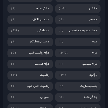
جنگی
جنگی درام
1
118
حماسی
حماسی فانتزی
1
2
حمله موجودات فضائی
خانوادگی
259
1
دارم
داستان غم‌انگیز
1
1
درام
درام روانشناختی
2
2470
درام سیاسی
درام مستند
1
1
رازآلود
رمانتیک
14
441
رمانتیک تاریک
رمانتیک حس خوب
1
1
زندگی نامه
سریالی
1
3