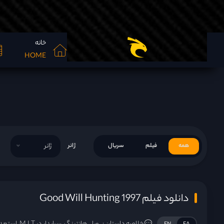
خانه
HOME
همه
فیلم
سریال
ژانر
ژانر
دانلود فیلم Good Will Hunting 1997