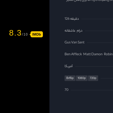
سرایدار در M.I.T، استعداد ریاضیات دارد، اما برای یافتن مسیر
126 دقیقه
درام
عاشقانه
8.3
IMDb
Gus Van Sant
Ben Affleck
Matt Damon
Robin
آمریکا
BrRip
1080p
720p
70