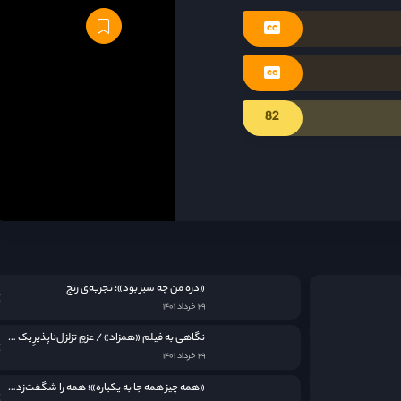
82
«دره من چه سبز بود»؛ تجربه‌ی رنج
۲۹ خرداد ۱۴۰۱
نگاهی به فيلم «همزاد» / عزمِ تزلزل‌ناپذیرِ یک مادر
۲۹ خرداد ۱۴۰۱
«همه چیز همه جا به یکباره»؛ همه را شگفت‌زده کرد