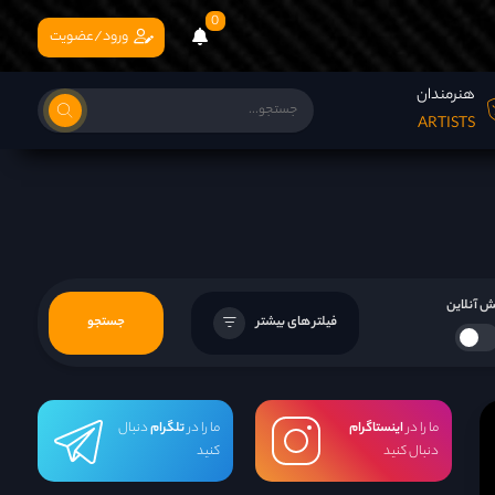
0
ورود/عضویت
هنرمندان
ARTISTS
 آنلاین
فیلتر های بیشتر
جستجو
ما را در
اینستاگرام
ما را در
تلگرام
دنبال
دنبال کنید
کنید