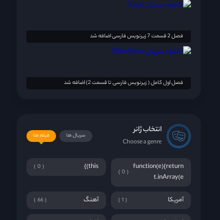
فصل 2 قسمت 7 زیرنویس فارسی اضافه شد
فصل اول کامل ( زیرنویس فارسی تا قسمت 2) اضافه شد
انتخاب ژانر
سریال ها
فیلم ها
Choose a genre
this)}
function(e){return
0
0
t.inArray(e
آمریکا
آهنگ
66
1