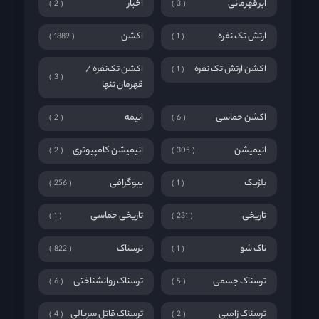
ابرقهرمانی
اخبار
2
3
ارتش تک نفره
اکشن
1889
1
اکشن ارتش تک نفره
اکشن تک‌نفره /
1
3
قهرمان تنها
اکشن حماسی
انیمه
2
6
انیمیشن
انیمیشن کامپیوتری
2
305
بلژیک
بیوگرافی
256
1
تاریخی
تاریخی حماسی
1
231
تاک شو
ترسناک
822
1
ترسناک جسمی
ترسناک روانشناختی
6
5
ترسناک زامبی
ترسناک قاتل سریالی
4
2