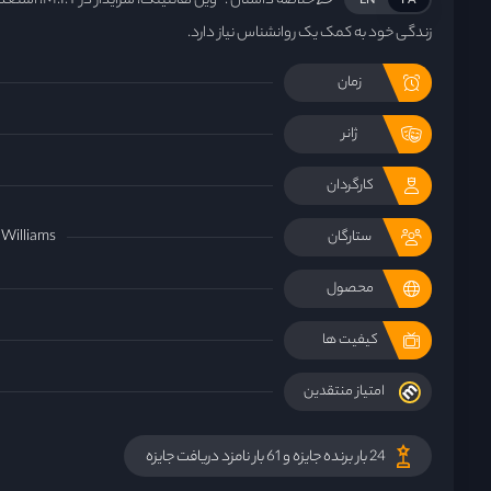
خلاصه داستان :
ویل هانتینگ، 
EN
FA
زندگی خود به کمک یک روانشناس نیاز دارد.
زمان
ژانر
کارگردان
 Williams
ستارگان
محصول
کیفیت ها
امتیاز منتقدین
24 بار برنده جایزه و 61 بار نامزد دریافت جایزه