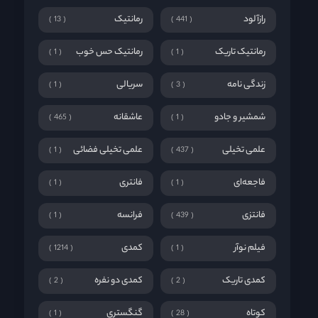
رازآلود
رمانتیک
13
441
رمانتیک تاریک
رمانتیک حس خوب
1
1
زندگی نامه
سریالی
1
3
شمشیر و جادو
عاشقانه
465
1
علمی تخیلی
علمی تخیلی فضائی
1
437
فاجعه‌ای
فانتری
1
1
فانتزی
فرانسه
1
439
فیلم نوآر
کمدی
1214
1
کمدی تاریک
کمدی دو نفره
2
2
کوتاه
گنگستری
1
28