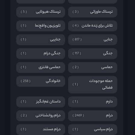
ترسناک ماورائی
ترسناک هیولایی
5
3
تلاش برای زنده ماندن
تلویزیون واقع‌نما
1
4
جنایی
جناییی
1
817
جنگی
جنگی درام
1
117
حماسی
حماسی فانتزی
1
2
حمله موجودات
خانوادگی
258
1
فضائی
دارم
داستان غم‌انگیز
1
1
درام
درام روانشناختی
2
2469
درام سیاسی
درام مستند
1
1