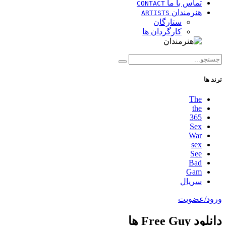
تماس با ما
CONTACT
هنرمندان
ARTISTS
ستارگان
کارگردان ها
ترند ها
The
the
365
Sex
War
sex
See
Bad
Gam
سریال
ورود/عضویت
دانلود Free Guy ها