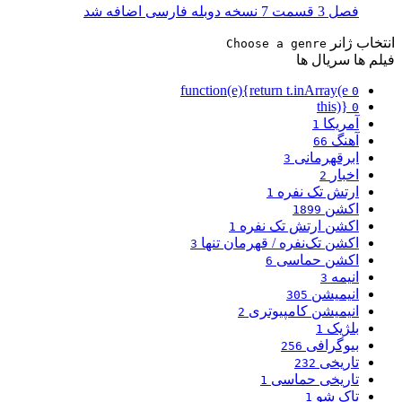
فصل 3 قسمت 7 نسخه دوبله فارسی اضافه شد
انتخاب ژانر
Choose a genre
فیلم ها
سریال ها
function(e){return t.inArray(e
0
this)}
0
آمریکا
1
آهنگ
66
ابرقهرمانی
3
اخبار
2
ارتش تک نفره
1
اکشن
1899
اکشن ارتش تک نفره
1
اکشن تک‌نفره / قهرمان تنها
3
اکشن حماسی
6
انیمه
3
انیمیشن
305
انیمیشن کامپیوتری
2
بلژیک
1
بیوگرافی
256
تاریخی
232
تاریخی حماسی
1
تاک شو
1