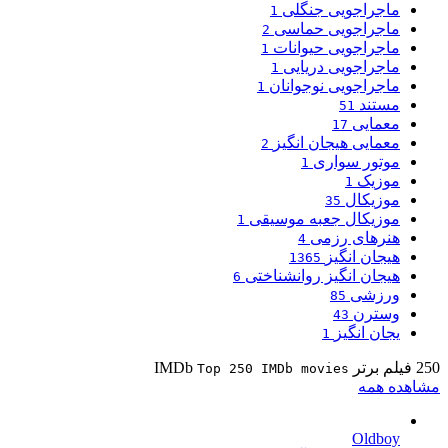
ماجراجویی جنگلی
1
ماجراجویی حماسی
2
ماجراجویی حیوانات
1
ماجراجویی دریایی
1
ماجراجویی نوجوانان
1
مستند
51
معمایی
17
معمایی هیجان انگیز
2
موتور سواری
1
موزیک
1
موزیکال
35
موزیکال جعبه موسیقی
1
هنرهای رزمی
4
هیجان انگیز
1365
هیجان انگیز روانشناختی
6
ورزشی
85
وسترن
43
یجان انگیز
1
250 فیلم برتر IMDb
Top 250 IMDb movies
مشاهده همه
Oldboy