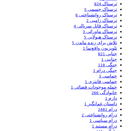
ترسناک
824
ترسناک جسمی
5
ترسناک روانشناختی
6
ترسناک زامبی
2
ترسناک قاتل سریالی
4
ترسناک ماورائی
3
ترسناک هیولایی
5
تلاش برای زنده ماندن
5
تلویزیون واقع‌نما
1
جنایی
821
جناییی
1
جنگی
118
جنگی درام
1
حماسی
3
حماسی فانتزی
1
حمله موجودات فضائی
1
خانوادگی
260
دارم
1
داستان غم‌انگیز
1
درام
2481
درام روانشناختی
2
درام سیاسی
1
درام مستند
1