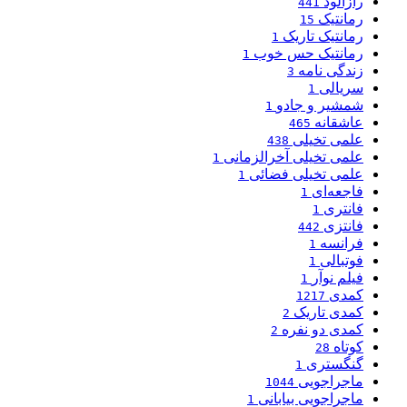
رازآلود
441
رمانتیک
15
رمانتیک تاریک
1
رمانتیک حس خوب
1
زندگی نامه
3
سریالی
1
شمشیر و جادو
1
عاشقانه
465
علمی تخیلی
438
علمی تخیلی آخرالزمانی
1
علمی تخیلی فضائی
1
فاجعه‌ای
1
فانتری
1
فانتزی
442
فرانسه
1
فوتبالی
1
فیلم نوآر
1
کمدی
1217
کمدی تاریک
2
کمدی دو نفره
2
کوتاه
28
گنگستری
1
ماجراجویی
1044
ماجراجویی بیابانی
1