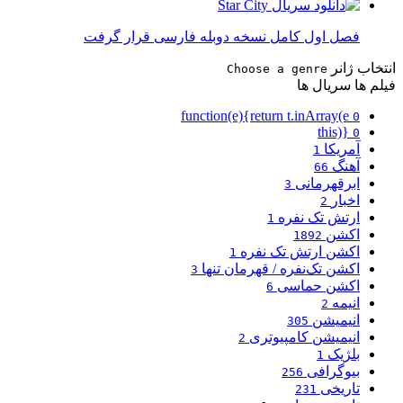
فصل اول کامل نسخه دوبله فارسی قرار گرفت
انتخاب ژانر
Choose a genre
فیلم ها
سریال ها
function(e){return t.inArray(e
0
this)}
0
آمریکا
1
آهنگ
66
ابرقهرمانی
3
اخبار
2
ارتش تک نفره
1
اکشن
1892
اکشن ارتش تک نفره
1
اکشن تک‌نفره / قهرمان تنها
3
اکشن حماسی
6
انیمه
2
انیمیشن
305
انیمیشن کامپیوتری
2
بلژیک
1
بیوگرافی
256
تاریخی
231