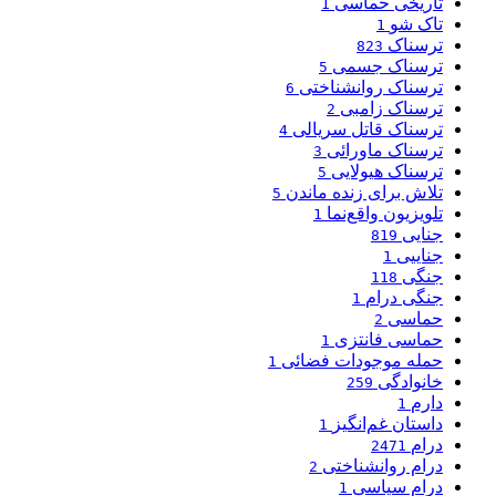
تاریخی حماسی
1
تاک شو
1
ترسناک
823
ترسناک جسمی
5
ترسناک روانشناختی
6
ترسناک زامبی
2
ترسناک قاتل سریالی
4
ترسناک ماورائی
3
ترسناک هیولایی
5
تلاش برای زنده ماندن
5
تلویزیون واقع‌نما
1
جنایی
819
جناییی
1
جنگی
118
جنگی درام
1
حماسی
2
حماسی فانتزی
1
حمله موجودات فضائی
1
خانوادگی
259
دارم
1
داستان غم‌انگیز
1
درام
2471
درام روانشناختی
2
درام سیاسی
1