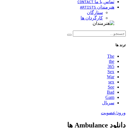
تماس با ما
CONTACT
هنرمندان
ARTISTS
ستارگان
کارگردان ها
ترند ها
The
the
365
Sex
War
sex
See
Bad
Gam
سریال
ورود/عضویت
دانلود Ambulance ها