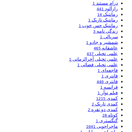
درام مستند
1
رازآلود
441
رمانتیک
14
رمانتیک تاریک
1
رمانتیک حس خوب
1
زندگی نامه
3
سریالی
1
شمشیر و جادو
1
عاشقانه
465
علمی تخیلی
437
علمی تخیلی آخرالزمانی
1
علمی تخیلی فضائی
1
فاجعه‌ای
1
فانتری
1
فانتزی
440
فرانسه
1
فیلم نوآر
1
کمدی
1215
کمدی تاریک
2
کمدی دو نفره
2
کوتاه
28
گنگستری
1
ماجراجویی
1041
ماجراجویی بیابانی