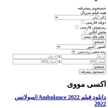
جستجوی پیشرفته
همه
فیلم
سریال
ژانر
دوبله فارسی
زیرنویس فارسی
پخش آنلاین
فیلتر های بیشتر
جستجو
کشور
رده سنی
تا
تا
جستجو
جستجوی پیشرفته
اکسی مووی
دانلود فیلم Ambulance 2022/امبولانس
2022