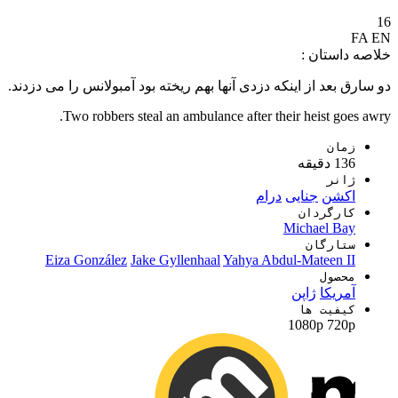
16
FA
EN
خلاصه داستان :
دو سارق بعد از اینکه دزدی آنها بهم ریخته بود آمبولانس را می دزدند.
Two robbers steal an ambulance after their heist goes awry.
زمان
136 دقیقه
ژانر
اکشن
جنایی
درام
کارگردان
Michael Bay
ستارگان
Eiza González
Jake Gyllenhaal
Yahya Abdul-Mateen II
محصول
آمریکا
ژاپن
کیفیت ها
1080p
720p