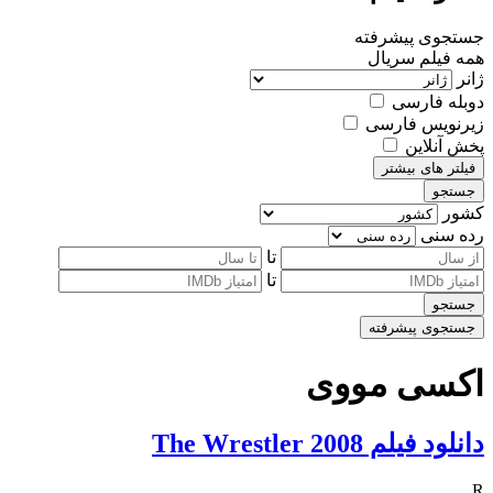
جستجوی پیشرفته
همه
فیلم
سریال
ژانر
دوبله فارسی
زیرنویس فارسی
پخش آنلاین
فیلتر های بیشتر
جستجو
کشور
رده سنی
تا
تا
جستجو
جستجوی پیشرفته
اکسی مووی
دانلود فیلم The Wrestler 2008
R