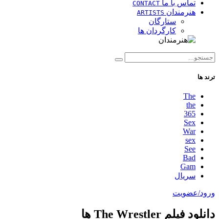
تماس با ما
CONTACT
هنرمندان
ARTISTS
ستارگان
کارگردان ها
ترند ها
The
the
365
Sex
War
sex
See
Bad
Gam
سریال
ورود/عضویت
دانلود فیلم The Wrestler ها