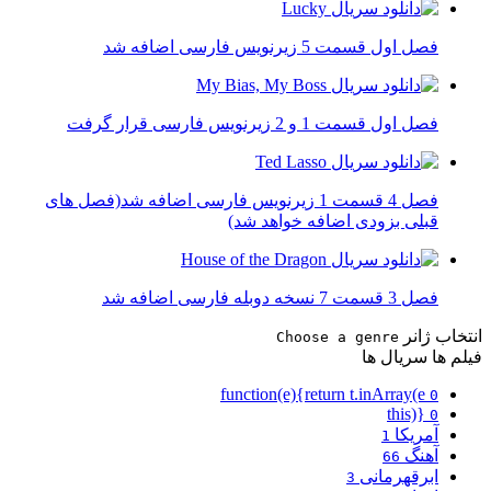
فصل اول قسمت 5 زیرنویس فارسی اضافه شد
فصل اول قسمت 1 و 2 زیرنویس فارسی قرار گرفت
فصل 4 قسمت 1 زیرنویس فارسی اضافه شد(فصل های
قبلی بزودی اضافه خواهد شد)
فصل 3 قسمت 7 نسخه دوبله فارسی اضافه شد
انتخاب ژانر
Choose a genre
فیلم ها
سریال ها
function(e){return t.inArray(e
0
this)}
0
آمریکا
1
آهنگ
66
ابرقهرمانی
3