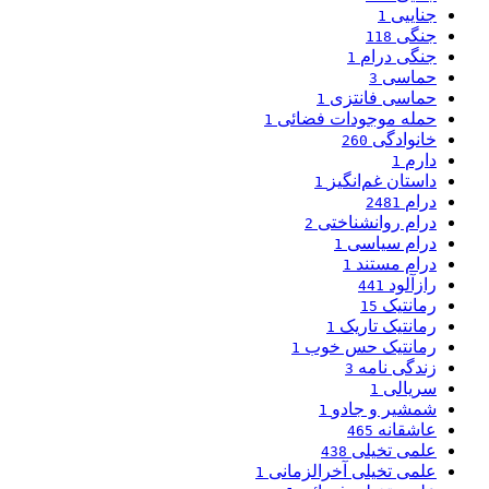
جناییی
1
جنگی
118
جنگی درام
1
حماسی
3
حماسی فانتزی
1
حمله موجودات فضائی
1
خانوادگی
260
دارم
1
داستان غم‌انگیز
1
درام
2481
درام روانشناختی
2
درام سیاسی
1
درام مستند
1
رازآلود
441
رمانتیک
15
رمانتیک تاریک
1
رمانتیک حس خوب
1
زندگی نامه
3
سریالی
1
شمشیر و جادو
1
عاشقانه
465
علمی تخیلی
438
علمی تخیلی آخرالزمانی
1