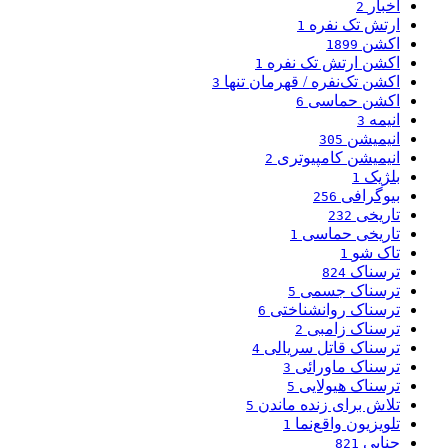
اخبار
2
ارتش تک نفره
1
اکشن
1899
اکشن ارتش تک نفره
1
اکشن تک‌نفره / قهرمان تنها
3
اکشن حماسی
6
انیمه
3
انیمیشن
305
انیمیشن کامپیوتری
2
بلژیک
1
بیوگرافی
256
تاریخی
232
تاریخی حماسی
1
تاک شو
1
ترسناک
824
ترسناک جسمی
5
ترسناک روانشناختی
6
ترسناک زامبی
2
ترسناک قاتل سریالی
4
ترسناک ماورائی
3
ترسناک هیولایی
5
تلاش برای زنده ماندن
5
تلویزیون واقع‌نما
1
جنایی
821