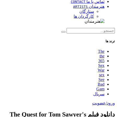
تماس با ما
CONTACT
هنرمندان
ARTISTS
ستارگان
کارگردان ها
ترند ها
The
the
365
Sex
War
sex
See
Bad
Gam
سریال
ورود/عضویت
دانلود فیلم The Quest for Tom Sawyer's