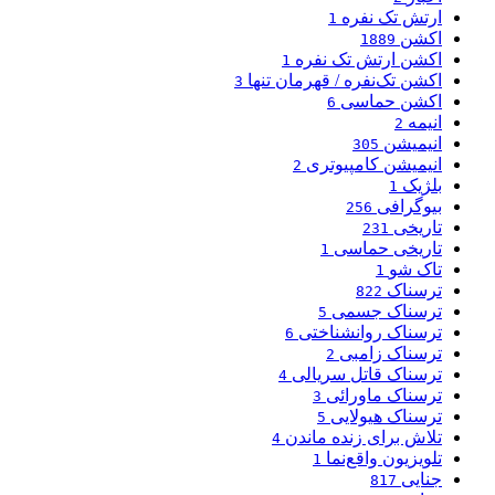
ارتش تک نفره
1
اکشن
1889
اکشن ارتش تک نفره
1
اکشن تک‌نفره / قهرمان تنها
3
اکشن حماسی
6
انیمه
2
انیمیشن
305
انیمیشن کامپیوتری
2
بلژیک
1
بیوگرافی
256
تاریخی
231
تاریخی حماسی
1
تاک شو
1
ترسناک
822
ترسناک جسمی
5
ترسناک روانشناختی
6
ترسناک زامبی
2
ترسناک قاتل سریالی
4
ترسناک ماورائی
3
ترسناک هیولایی
5
تلاش برای زنده ماندن
4
تلویزیون واقع‌نما
1
جنایی
817