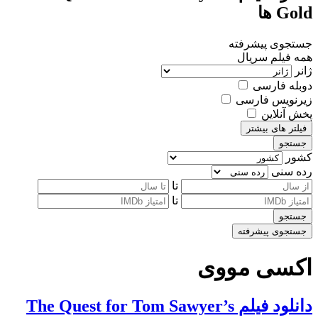
Gold ها
جستجوی پیشرفته
همه
فیلم
سریال
ژانر
دوبله فارسی
زیرنویس فارسی
پخش آنلاین
فیلتر های بیشتر
جستجو
کشور
رده سنی
تا
تا
جستجو
جستجوی پیشرفته
اکسی مووی
دانلود فیلم The Quest for Tom Sawyer’s