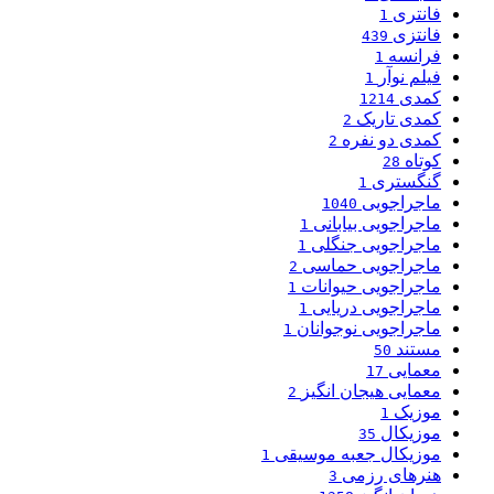
فانتری
1
فانتزی
439
فرانسه
1
فیلم نوآر
1
کمدی
1214
کمدی تاریک
2
کمدی دو نفره
2
کوتاه
28
گنگستری
1
ماجراجویی
1040
ماجراجویی بیابانی
1
ماجراجویی جنگلی
1
ماجراجویی حماسی
2
ماجراجویی حیوانات
1
ماجراجویی دریایی
1
ماجراجویی نوجوانان
1
مستند
50
معمایی
17
معمایی هیجان انگیز
2
موزیک
1
موزیکال
35
موزیکال جعبه موسیقی
1
هنرهای رزمی
3