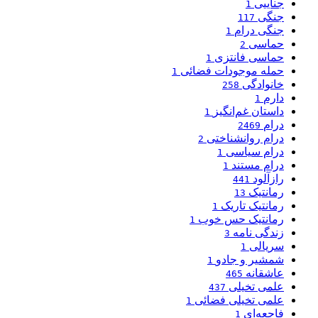
جناییی
1
جنگی
117
جنگی درام
1
حماسی
2
حماسی فانتزی
1
حمله موجودات فضائی
1
خانوادگی
258
دارم
1
داستان غم‌انگیز
1
درام
2469
درام روانشناختی
2
درام سیاسی
1
درام مستند
1
رازآلود
441
رمانتیک
13
رمانتیک تاریک
1
رمانتیک حس خوب
1
زندگی نامه
3
سریالی
1
شمشیر و جادو
1
عاشقانه
465
علمی تخیلی
437
علمی تخیلی فضائی
1
فاجعه‌ای
1