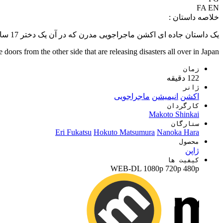
FA
EN
خلاصه داستان :
یک داستان جاده ای اکشن ماجراجویی مدرن که در آن یک دختر 17 ساله به نام سوزومه به یک مرد جوان مرموز کمک می کند تا درهایی را ببندد که درهای آن طرف در حال انتشار فاجعه در سراسر ژاپن هستند.
rs from the other side that are releasing disasters all over in Japan.
زمان
122 دقیقه
ژانر
اکشن
انیمیشن
ماجراجویی
کارگردان
Makoto Shinkai
ستارگان
Eri Fukatsu
Hokuto Matsumura
Nanoka Hara
محصول
ژاپن
کیفیت ها
WEB-DL
1080p
720p
480p