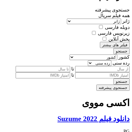
جستجوی پیشرفته
همه
فیلم
سریال
ژانر
دوبله فارسی
زیرنویس فارسی
پخش آنلاین
فیلتر های بیشتر
جستجو
کشور
رده سنی
تا
تا
جستجو
جستجوی پیشرفته
اکسی مووی
دانلود فیلم Suzume 2022
PG