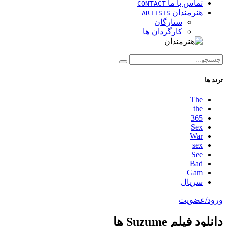
تماس با ما
CONTACT
هنرمندان
ARTISTS
ستارگان
کارگردان ها
ترند ها
The
the
365
Sex
War
sex
See
Bad
Gam
سریال
ورود/عضویت
دانلود فیلم Suzume ها