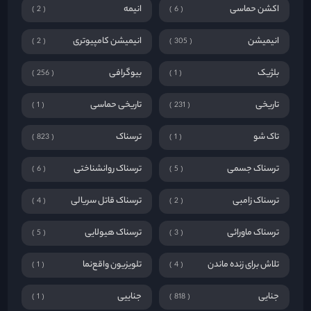
اکشن حماسی
انیمه
2
6
انیمیشن
انیمیشن کامپیوتری
2
305
بلژیک
بیوگرافی
256
1
تاریخی
تاریخی حماسی
1
231
تاک شو
ترسناک
823
1
ترسناک جسمی
ترسناک روانشناختی
6
5
ترسناک زامبی
ترسناک قاتل سریالی
4
2
ترسناک ماورائی
ترسناک هیولایی
5
3
تلاش برای زنده ماندن
تلویزیون واقع‌نما
1
4
جنایی
جناییی
1
818