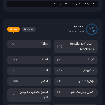
فصل 3 قسمت 1 زیرنویس فارسی اضافه شد
انتخاب ژانر
سریال ها
فیلم ها
Choose a genre
this)}
function(e){return
0
0
t.inArray(e
آمریکا
آهنگ
66
1
ابرقهرمانی
اخبار
2
3
ارتش تک نفره
اکشن
1890
1
اکشن ارتش تک نفره
اکشن تک‌نفره / قهرمان
1
3
تنها