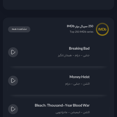
250 سریال برتر IMDb
مشاهده همه
Top 250 IMDb series
Breaking Bad
جنایی
درام
هیجان انگیز
Money Heist
اکشن
جنایی
درام
Bleach: Thousand-Year Blood War
اکشن
انیمیشن
ماجراجویی