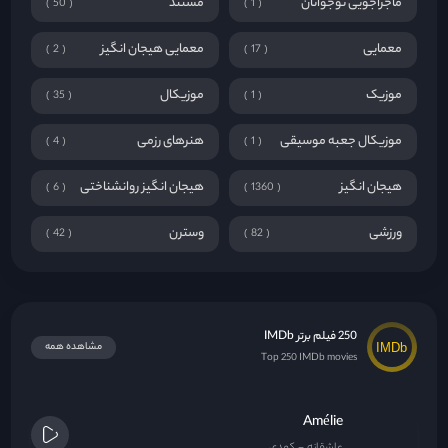
ماجراجویی نوجوانان
مستند
50
1
معمایی
معمایی هیجان انگیز
2
17
موزیک
موزیکال
35
1
موزیکال جعبه موسیقی
هنرهای رزمی
4
1
هیجان انگیز
هیجان انگیز روانشناختی
6
1360
ورزشی
وسترن
42
82
250 فیلم برتر IMDb
مشاهده همه
Top 250 IMDb movies
Amélie