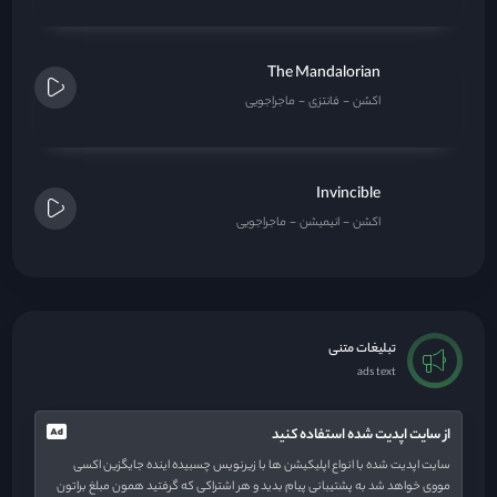
The Mandalorian
اکشن
فانتزی
ماجراجویی
Invincible
اکشن
انیمیشن
ماجراجویی
تبلیغات متنی
ads text
از سایت اپدیت شده استفاده کنید
سایت اپدیت شده با انواع اپلیکیشن ها با زیرنویس چسبیده اینده جایگزین اکسی
مووی خواهد شد به پشتیبانی پیام بدید و هر اشتراکی که گرفتید همون مبلغ براتون