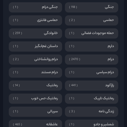
جنگی
جنگی درام
1
118
حماسی
حماسی فانتزی
1
2
حمله موجودات فضائی
خانوادگی
259
1
دارم
داستان غم‌انگیز
1
1
درام
درام روانشناختی
2
2470
درام سیاسی
درام مستند
1
1
رازآلود
رمانتیک
14
441
رمانتیک تاریک
رمانتیک حس خوب
1
1
زندگی نامه
سریالی
1
3
شمشیر و جادو
عاشقانه
465
1