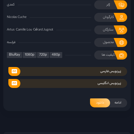
ژانر
کمدی
کارگردان
Nicolas Cuche
ستارگان
Gérard Jugnot
Camille Lou
Artus
محصول
فرانسه
BluRay
1080p
720p
480p
کیفیت ها
زیرنویس فارسی
زیرنویس انگلیسی
ادامه
دانلود
«فرزندان بشر»؛ گزارشی از آخرالزمان
۲۹ خرداد ۱۴۰۱