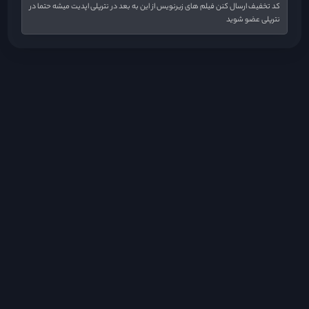
کد تخفیف ارسال کنن فیلم های زیرنویس از این به بعد در نترپلی اپدیت میشه حتما در
نترپلی عضو شوید