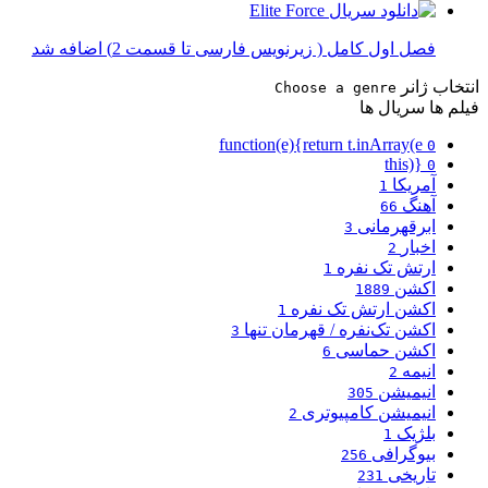
فصل اول کامل ( زیرنویس فارسی تا قسمت 2) اضافه شد
انتخاب ژانر
Choose a genre
فیلم ها
سریال ها
function(e){return t.inArray(e
0
this)}
0
آمریکا
1
آهنگ
66
ابرقهرمانی
3
اخبار
2
ارتش تک نفره
1
اکشن
1889
اکشن ارتش تک نفره
1
اکشن تک‌نفره / قهرمان تنها
3
اکشن حماسی
6
انیمه
2
انیمیشن
305
انیمیشن کامپیوتری
2
بلژیک
1
بیوگرافی
256
تاریخی
231