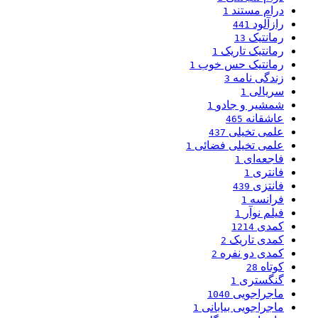
درام مستند
1
رازآلود
441
رمانتیک
13
رمانتیک تاریک
1
رمانتیک حس خوب
1
زندگی نامه
3
سریالی
1
شمشیر و جادو
1
عاشقانه
465
علمی تخیلی
437
علمی تخیلی فضائی
1
فاجعه‌ای
1
فانتری
1
فانتزی
439
فرانسه
1
فیلم نوآر
1
کمدی
1214
کمدی تاریک
2
کمدی دو نفره
2
کوتاه
28
گنگستری
1
ماجراجویی
1040
ماجراجویی بیابانی
1