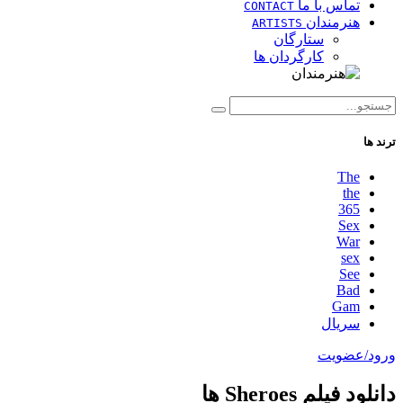
تماس با ما
CONTACT
هنرمندان
ARTISTS
ستارگان
کارگردان ها
ترند ها
The
the
365
Sex
War
sex
See
Bad
Gam
سریال
ورود/عضویت
دانلود فیلم Sheroes ها