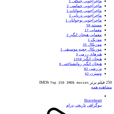
ماجراجویی جنگلی
1
ماجراجویی حماسی
2
ماجراجویی حیوانات
1
ماجراجویی دریایی
1
ماجراجویی نوجوانان
1
مستند
50
معمایی
17
معمایی هیجان انگیز
2
موزیک
1
موزیکال
35
موزیکال جعبه موسیقی
1
هنرهای رزمی
3
هیجان انگیز
1358
هیجان انگیز روانشناختی
6
ورزشی
82
وسترن
42
250 فیلم برتر IMDb
Top 250 IMDb movies
مشاهده همه
Braveheart
بیوگرافی
تاریخی
درام