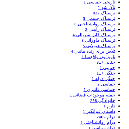
تاریخی حماسی
1
تاک شو
1
ترسناک
822
ترسناک جسمی
5
ترسناک روانشناختی
6
ترسناک زامبی
2
ترسناک قاتل سریالی
4
ترسناک ماورائی
3
ترسناک هیولایی
5
تلاش برای زنده ماندن
4
تلویزیون واقع‌نما
1
جنایی
817
جناییی
1
جنگی
117
جنگی درام
1
حماسی
2
حماسی فانتزی
1
حمله موجودات فضائی
1
خانوادگی
258
دارم
1
داستان غم‌انگیز
1
درام
2469
درام روانشناختی
2
درام سیاسی
1