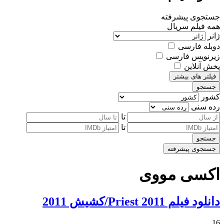
جستجوی پیشرفته
همه
فیلم
سریال
ژانر
دوبله فارسی
زیرنویس فارسی
پخش آنلاین
فیلتر های بیشتر
جستجو
کشور
رده سنی
تا
تا
جستجو
جستجوی پیشرفته
اکسی مووی
دانلود فیلم Priest 2011/کشیش 2011
16