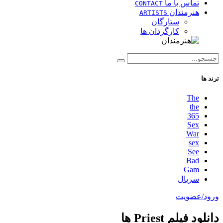
تماس با ما
CONTACT
هنرمندان
ARTISTS
ستارگان
کارگردان ها
ترند ها
The
the
365
Sex
War
sex
See
Bad
Gam
سریال
ورود/عضویت
دانلود فیلم Priest ها