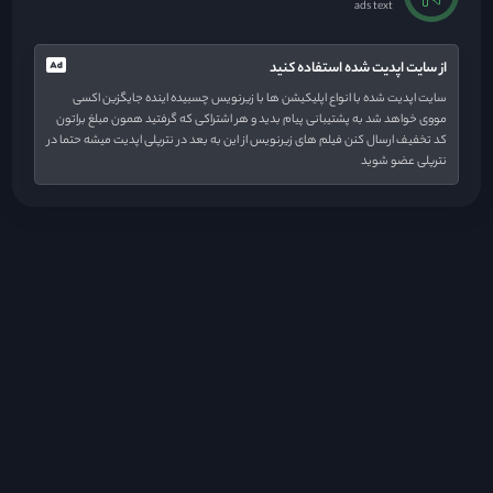
ads text
از سایت اپدیت شده استفاده کنید
سایت اپدیت شده با انواع اپلیکیشن ها با زیرنویس چسبیده اینده جایگزین اکسی
مووی خواهد شد به پشتیبانی پیام بدید و هر اشتراکی که گرفتید همون مبلغ براتون
کد تخفیف ارسال کنن فیلم های زیرنویس از این به بعد در نترپلی اپدیت میشه حتما در
نترپلی عضو شوید