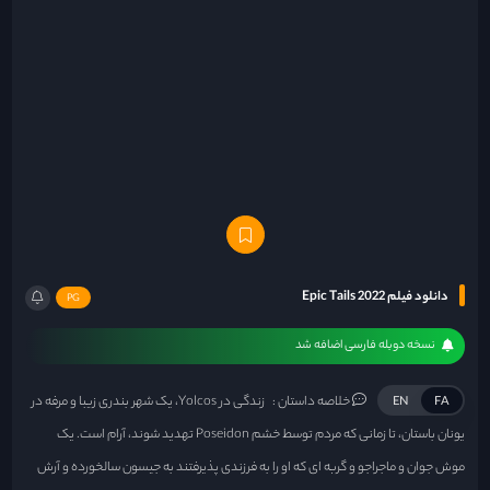
دانلود فیلم Epic Tails 2022
PG
نسخه دوبله فارسی اضافه شد
خلاصه داستان :
زندگی در Yolcos، یک شهر بندری زیبا و مرفه در
EN
FA
یونان باستان، تا زمانی که مردم توسط خشم Poseidon تهدید شوند، آرام است. یک
موش جوان و ماجراجو و گربه ای که او را به فرزندی پذیرفتند به جیسون سالخورده و آرش