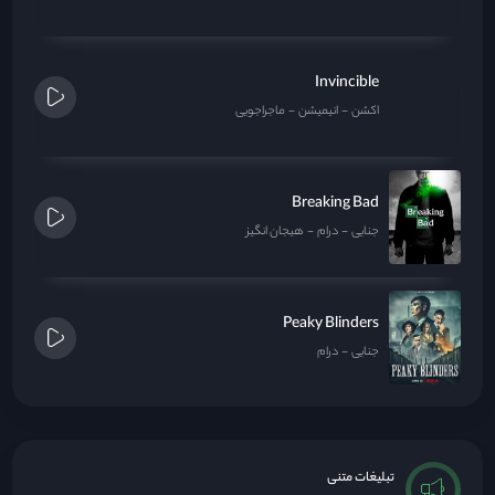
Invincible
اکشن
انیمیشن
ماجراجویی
Breaking Bad
جنایی
درام
هیجان انگیز
Peaky Blinders
جنایی
درام
تبلیغات متنی