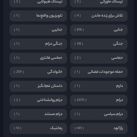
ترسناک ماورائی
ترسناک هیولایی
5
3
تلاش برای زنده ماندن
تلویزیون واقع‌نما
1
4
جنایی
جناییی
1
818
جنگی
جنگی درام
1
118
حماسی
حماسی فانتزی
1
2
حمله موجودات فضائی
خانوادگی
259
1
دارم
داستان غم‌انگیز
1
1
درام
درام روانشناختی
2
2470
درام سیاسی
درام مستند
1
1
رازآلود
رمانتیک
14
441