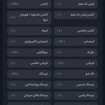
ارتش تک نفره
اکشن
1890
1
اکشن ارتش تک نفره
اکشن تک‌نفره / قهرمان
1
3
تنها
اکشن حماسی
انیمه
2
6
انیمیشن
انیمیشن کامپیوتری
2
305
بلژیک
بیوگرافی
256
1
تاریخی
تاریخی حماسی
1
231
تاک شو
ترسناک
823
1
ترسناک جسمی
ترسناک روانشناختی
6
5
ترسناک زامبی
ترسناک قاتل سریالی
4
2