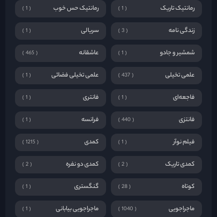
رمانتیک تاریک
رمانتیک حس خوب
1
1
زندگی نامه
سریالی
1
3
شمشیر و جادو
عاشقانه
465
1
علمی تخیلی
علمی تخیلی فضائی
1
437
فاجعه‌ای
فانتری
1
1
فانتزی
فرانسه
1
440
فیلم نوآر
کمدی
1215
1
کمدی تاریک
کمدی دو نفره
2
2
کوتاه
گنگستری
1
28
ماجراجویی
ماجراجویی بیابانی
1
1040