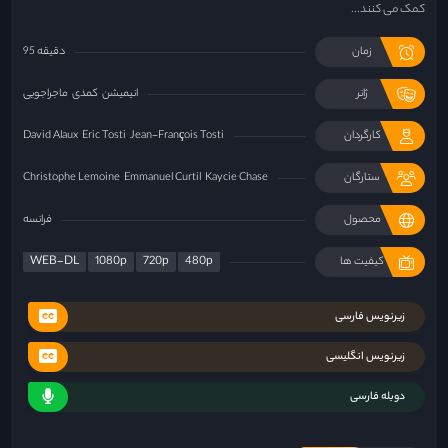
کمک می کنند...
زمان
95 دقیقه
ژانر
انیمیشن
کمدی
ماجراجویی
کارگردان
Jean-François Tosti
Eric Tosti
David Alaux
ستارگان
Kaycie Chase
Emmanuel Curtil
Christophe Lemoine
محصول
فرانسه
WEB-DL
1080p
720p
480p
کیفیت ها
زیرنویس فارسی
زیرنویس انگلیسی
دوبله فارسی