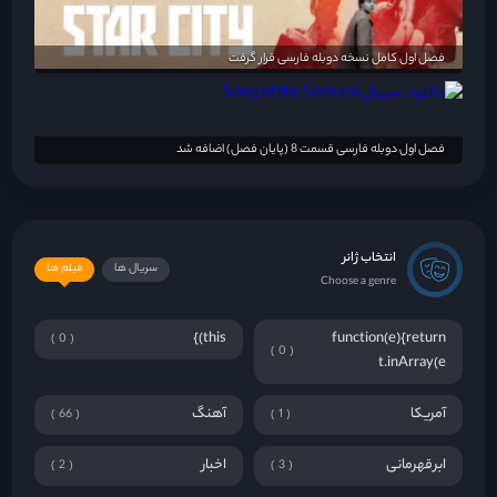
فصل اول کامل نسخه دوبله فارسی قرار گرفت
فصل اول دوبله فارسی قسمت 8 (پایان فصل) اضافه شد
انتخاب ژانر
سریال ها
فیلم ها
Choose a genre
this)}
function(e){return
0
0
t.inArray(e
آمریکا
آهنگ
66
1
ابرقهرمانی
اخبار
2
3