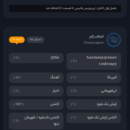
فصل اول کامل ( زیرنویس فارسی تا قسمت 2) اضافه شد
انتخاب ژانر
سریال ها
فیلم ها
Choose a genre
this)}
function(e){return
0
0
t.inArray(e
آمریکا
آهنگ
66
1
ابرقهرمانی
اخبار
2
3
ارتش تک نفره
اکشن
1889
1
اکشن ارتش تک نفره
اکشن تک‌نفره / قهرمان
1
3
تنها