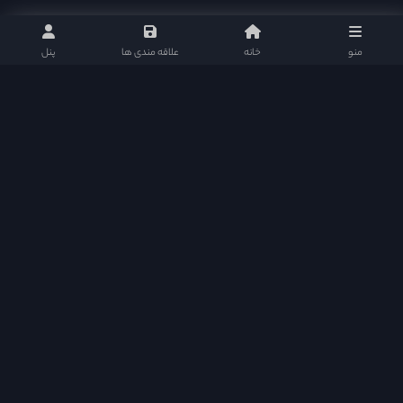
منو
خانه
علاقه مندی ها
پنل
هدف از ایجاد اکسی موویز ارائه خدمات کیفی در سطح عالی بود که سایت های فیلم و سریال
قادر به رقابت با سایت های قدرتمند خارجی و ایرانی باشند. اکسی موویز متشکل از بهترین و
کامل ترین امکانات هر سایت فیلم و سریال می باشد و سطح کیفی خود را تا آخر حفظ خواهد
نمود
اکسی مووی در شبکه های اجتماعی