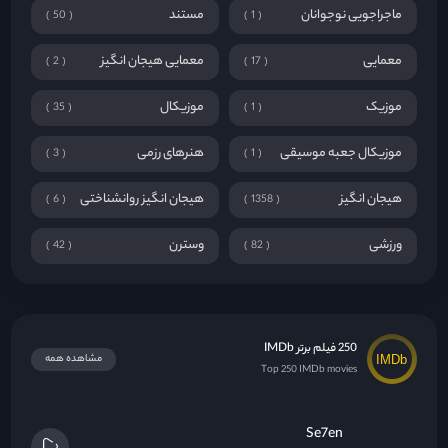
ماجراجویی نوجوانان
مستند
50
1
معمایی
معمایی هیجان انگیز
2
17
موزیک
موزیکال
35
1
موزیکال جعبه موسیقی
هنرهای رزمی
3
1
هیجان انگیز
هیجان انگیز روانشناختی
6
1358
ورزشی
وسترن
42
82
250 فیلم برتر IMDb
مشاهده همه
Top 250 IMDb movies
Se7en