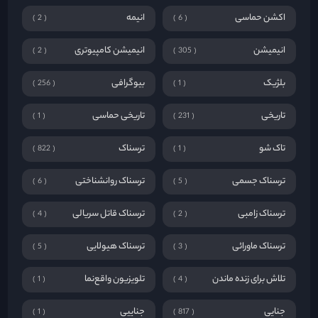
اکشن حماسی
انیمه
2
6
انیمیشن
انیمیشن کامپیوتری
2
305
بلژیک
بیوگرافی
256
1
تاریخی
تاریخی حماسی
1
231
تاک شو
ترسناک
822
1
ترسناک جسمی
ترسناک روانشناختی
6
5
ترسناک زامبی
ترسناک قاتل سریالی
4
2
ترسناک ماورائی
ترسناک هیولایی
5
3
تلاش برای زنده ماندن
تلویزیون واقع‌نما
1
4
جنایی
جناییی
1
817