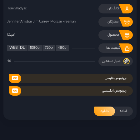
کارگردان
Tom Shadyac
ستارگان
Morgan Freeman
Jim Carrey
Jennifer Aniston
محصول
آمریکا
WEB-DL
1080p
720p
480p
کیفیت ها
امتیاز منتقدین
46
زیرنویس فارسی
زیرنویس انگلیسی
ادامه
دانلود
«فرزندان بشر»؛ گزارشی از آخرالزمان
۲۹ خرداد ۱۴۰۱