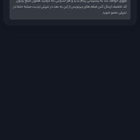
مووی خواهد شد به پشتیبانی پیام بدید و هر اشتراکی که گرفتید همون مبلغ براتون
کد تخفیف ارسال کنن فیلم های زیرنویس از این به بعد در نترپلی اپدیت میشه حتما در
نترپلی عضو شوید