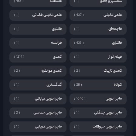
شمشیر و جادو
عاشقانه
465
1
علمی تخیلی
علمی تخیلی فضائی
1
437
فاجعه‌ای
فانتری
1
1
فانتزی
فرانسه
1
439
فیلم نوآر
کمدی
1214
1
کمدی تاریک
کمدی دو نفره
2
2
کوتاه
گنگستری
1
28
ماجراجویی
ماجراجویی بیابانی
1
1040
ماجراجویی جنگلی
ماجراجویی حماسی
2
1
ماجراجویی حیوانات
ماجراجویی دریایی
1
1