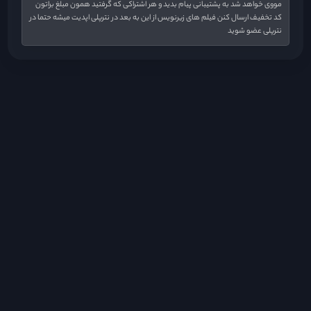
مووی خواهد شد به پشتیبانی پیام بدید و هر اشتراکی که گرفتید همون مبلغ براتون
کد تخفیف ارسال کنن فیلم های زیرنویس از این به بعد در نترپلی اپدیت میشه حتما در
نترپلی عضو شوید