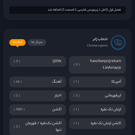
فصل اول کامل ( زیرنویس فارسی تا قسمت 2) اضافه شد
انتخاب ژانر
سریال ها
فیلم ها
Choose a genre
this)}
function(e){return
0
0
t.inArray(e
آمریکا
آهنگ
66
1
ابرقهرمانی
اخبار
2
3
ارتش تک نفره
اکشن
1889
1
اکشن ارتش تک نفره
اکشن تک‌نفره / قهرمان
1
3
تنها