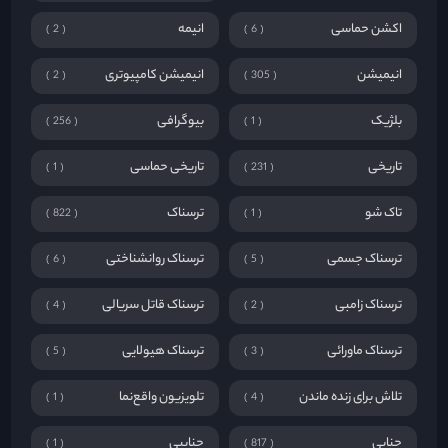
اکشن حماسی
انیمه
2
6
انیمیشن
انیمیشن کامپیوتری
2
305
بلژیک
بیوگرافی
256
1
تاریخی
تاریخی حماسی
1
231
تاک شو
ترسناک
822
1
ترسناک جسمی
ترسناک روانشناختی
6
5
ترسناک زامبی
ترسناک قاتل سریالی
4
2
ترسناک ماورائی
ترسناک هیولایی
5
3
تلاش برای زنده ماندن
تلویزیون واقع‌نما
1
4
جنایی
جناییی
1
817