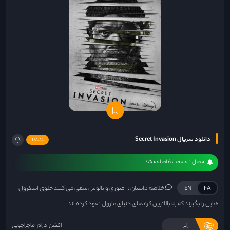
دانلود سریال Secret Invasion
TV-14
فصل 1 قسمت 6 اضافه شد
خلاصه داستان :
فیوری و تالوس سعی می کنند جلوی اسکرول
EN
FA
هایی را بگیرند که به بالاترین کره های دنیای مارول نفوذ کرده اند.
ژانر
اکشن
درام
ماجراجویی