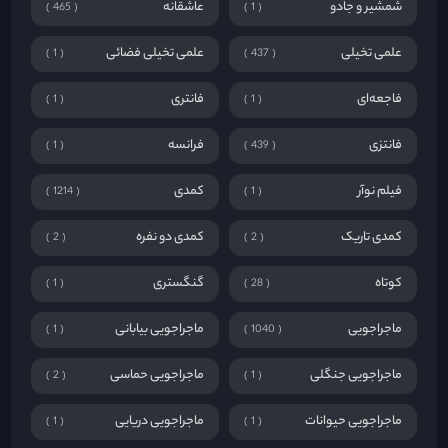
شمشیر و جادو
عاشقانه
465
1
علمی تخیلی
علمی تخیلی فضائی
1
437
فاجعه‌ای
فانتری
1
1
فانتزی
فرانسه
1
439
فیلم نوآر
کمدی
1214
1
کمدی تاریک
کمدی دو نفره
2
2
کوتاه
گنگستری
1
28
ماجراجویی
ماجراجویی بیابانی
1
1040
ماجراجویی جنگلی
ماجراجویی حماسی
2
1
ماجراجویی حیوانات
ماجراجویی دریایی
1
1