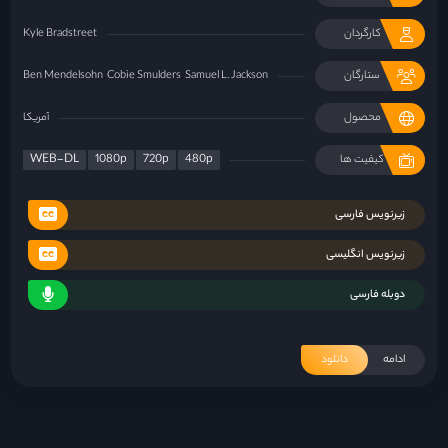
کارگردان
Kyle Bradstreet
ستارگان
Samuel L. Jackson
Cobie Smulders
Ben Mendelsohn
محصول
آمریکا
WEB-DL
1080p
720p
480p
کیفیت ها
زیرنویس فارسی
زیرنویس انگلیسی
دوبله فارسی
ادامه
دانلود
«فرزندان بشر»؛ گزارشی از آخرالزمان
۲۹ خرداد ۱۴۰۱