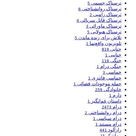
ترسناک جسمی
5
ترسناک روانشناختی
6
ترسناک زامبی
2
ترسناک قاتل سریالی
4
ترسناک ماورائی
3
ترسناک هیولایی
5
تلاش برای زنده ماندن
5
تلویزیون واقع‌نما
1
جنایی
819
جناییی
1
جنگی
118
جنگی درام
1
حماسی
3
حماسی فانتزی
1
حمله موجودات فضائی
1
خانوادگی
259
دارم
1
داستان غم‌انگیز
1
درام
2473
درام روانشناختی
2
درام سیاسی
1
درام مستند
1
رازآلود
441
رمانتیک
15