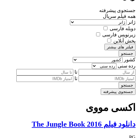
جستجوی پیشرفته
همه
فیلم
سریال
ژانر
دوبله فارسی
زیرنویس فارسی
پخش آنلاین
فیلتر های بیشتر
جستجو
کشور
رده سنی
تا
تا
جستجو
جستجوی پیشرفته
اکسی مووی
دانلود فیلم The Jungle Book 2016
PG