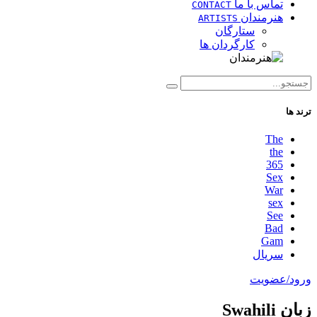
تماس با ما
CONTACT
هنرمندان
ARTISTS
ستارگان
کارگردان ها
ترند ها
The
the
365
Sex
War
sex
See
Bad
Gam
سریال
ورود/عضویت
زبان Swahili