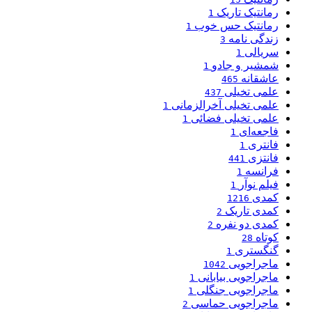
رمانتیک تاریک
1
رمانتیک حس خوب
1
زندگی نامه
3
سریالی
1
شمشیر و جادو
1
عاشقانه
465
علمی تخیلی
437
علمی تخیلی آخرالزمانی
1
علمی تخیلی فضائی
1
فاجعه‌ای
1
فانتری
1
فانتزی
441
فرانسه
1
فیلم نوآر
1
کمدی
1216
کمدی تاریک
2
کمدی دو نفره
2
کوتاه
28
گنگستری
1
ماجراجویی
1042
ماجراجویی بیابانی
1
ماجراجویی جنگلی
1
ماجراجویی حماسی
2