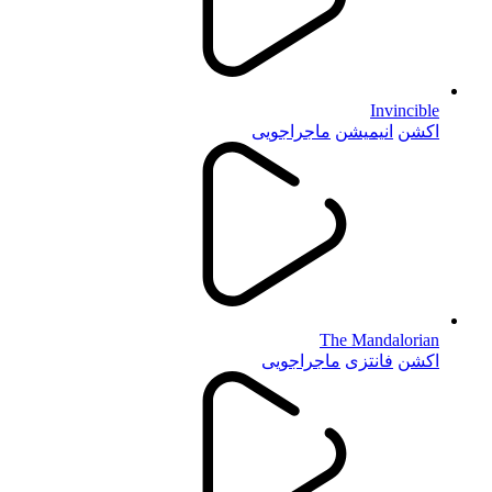
Invincible
اکشن
انیمیشن
ماجراجویی
The Mandalorian
اکشن
فانتزی
ماجراجویی