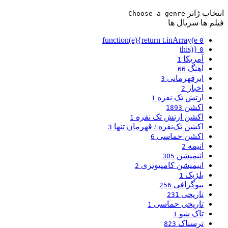
انتخاب ژانر
Choose a genre
فیلم ها
سریال ها
function(e){return t.inArray(e
0
this)}
0
آمریکا
1
آهنگ
66
ابرقهرمانی
3
اخبار
2
ارتش تک نفره
1
اکشن
1893
اکشن ارتش تک نفره
1
اکشن تک‌نفره / قهرمان تنها
3
اکشن حماسی
6
انیمه
2
انیمیشن
305
انیمیشن کامپیوتری
2
بلژیک
1
بیوگرافی
256
تاریخی
231
تاریخی حماسی
1
تاک شو
1
ترسناک
823