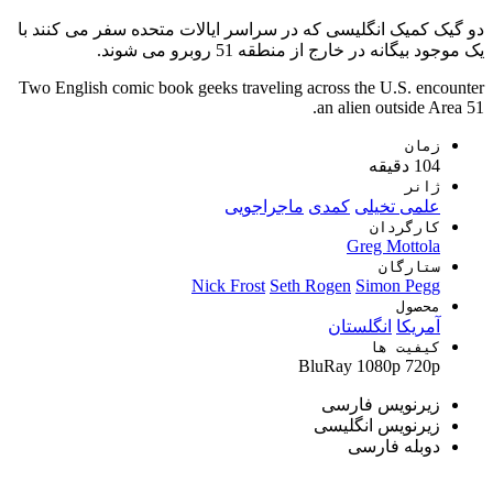
دو گیک کمیک انگلیسی که در سراسر ایالات متحده سفر می کنند با
یک موجود بیگانه در خارج از منطقه 51 روبرو می شوند.
Two English comic book geeks traveling across the U.S. encounter
an alien outside Area 51.
زمان
104 دقیقه
ژانر
علمی تخیلی
کمدی
ماجراجویی
کارگردان
Greg Mottola
ستارگان
Nick Frost
Seth Rogen
Simon Pegg
محصول
آمریکا
انگلستان
کیفیت ها
BluRay
1080p
720p
زیرنویس فارسی
زیرنویس انگلیسی
دوبله فارسی