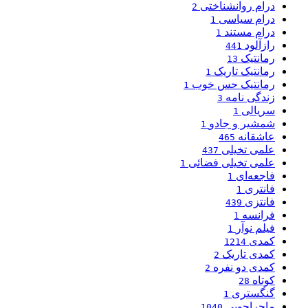
درام روانشناختی
2
درام سیاسی
1
درام مستند
1
رازآلود
441
رمانتیک
13
رمانتیک تاریک
1
رمانتیک حس خوب
1
زندگی نامه
3
سریالی
1
شمشیر و جادو
1
عاشقانه
465
علمی تخیلی
437
علمی تخیلی فضائی
1
فاجعه‌ای
1
فانتری
1
فانتزی
439
فرانسه
1
فیلم نوآر
1
کمدی
1214
کمدی تاریک
2
کمدی دو نفره
2
کوتاه
28
گنگستری
1
ماجراجویی
1040