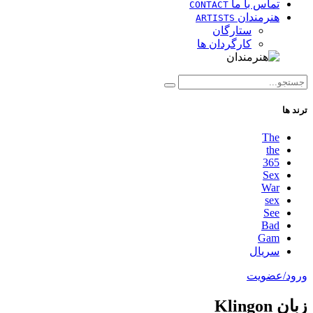
تماس با ما
CONTACT
هنرمندان
ARTISTS
ستارگان
کارگردان ها
ترند ها
The
the
365
Sex
War
sex
See
Bad
Gam
سریال
ورود/عضویت
زبان Klingon