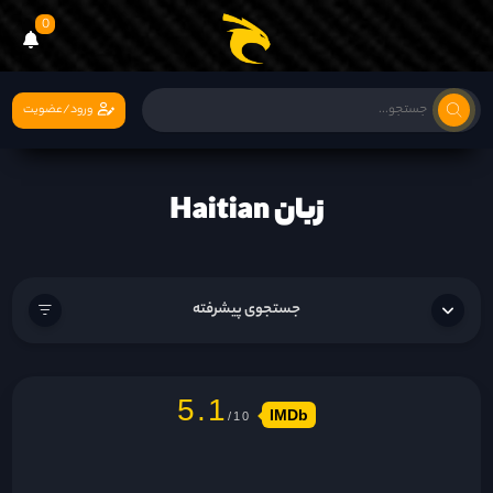
0
ورود/عضویت
زبان Haitian
جستجوی پیشرفته
5.1
IMDb