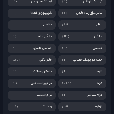
ترسناک ماورائی
ترسناک هیولایی
5
3
تلاش برای زنده ماندن
تلویزیون واقع‌نما
1
5
جنایی
جناییی
1
821
جنگی
جنگی درام
1
118
حماسی
حماسی فانتزی
1
3
حمله موجودات فضائی
خانوادگی
260
1
دارم
داستان غم‌انگیز
1
1
درام
درام روانشناختی
2
2481
درام سیاسی
درام مستند
1
1
رازآلود
رمانتیک
15
441