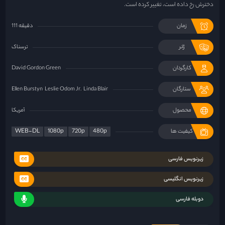
دخترش رخ داده است، تغییر کرده است.
زمان
111 دقیقه
ژانر
ترسناک
کارگردان
David Gordon Green
ستارگان
Linda Blair
Leslie Odom Jr.
Ellen Burstyn
محصول
آمریکا
WEB-DL
1080p
720p
480p
کیفیت ها
زیرنویس فارسی
زیرنویس انگلیسی
دوبله فارسی