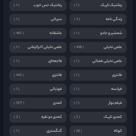
رمانتیک تاریک
رمانتیک حس خوب
1
1
زندگی نامه
سریالی
1
3
شمشیر و جادو
عاشقانه
465
1
علمی تخیلی
علمی تخیلی آخرالزمانی
1
438
علمی تخیلی فضائی
فاجعه‌ای
1
1
فانتری
فانتزی
442
1
فرانسه
فوتبالی
1
1
فیلم نوآر
کمدی
1217
1
کمدی تاریک
کمدی دو نفره
2
2
کوتاه
گنگستری
1
28