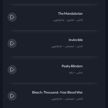
The Mandalorian
اکشن
فانتزی
ماجراجویی
Invincible
اکشن
انیمیشن
ماجراجویی
Peaky Blinders
جنایی
درام
Bleach: Thousand-Year Blood War
اکشن
انیمیشن
ماجراجویی