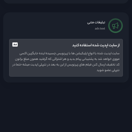
تبلیغات متنی
ads text
از سایت اپدیت شده استفاده کنید
سایت اپدیت شده با انواع اپلیکیشن ها با زیرنویس چسبیده اینده جایگزین اکسی
مووی خواهد شد به پشتیبانی پیام بدید و هر اشتراکی که گرفتید همون مبلغ براتون
کد تخفیف ارسال کنن فیلم های زیرنویس از این به بعد در نترپلی اپدیت میشه حتما در
نترپلی عضو شوید