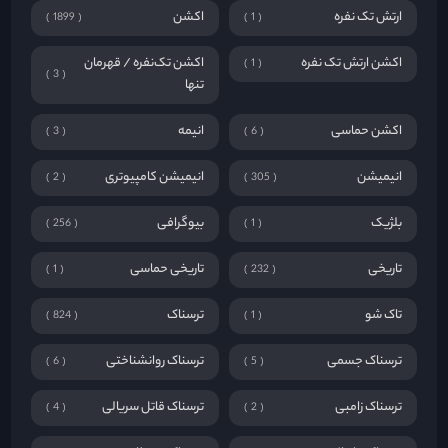
ارتش تک نفره
اکشن
1899
1
اکشن ارتش تک نفره
اکشن تک‌نفره / قهرمان
1
3
تنها
اکشن حماسی
انیمه
3
6
انیمیشن
انیمیشن کامپیوتری
2
305
بلژیک
بیوگرافی
256
1
تاریخی
تاریخی حماسی
1
232
تاک شو
ترسناک
824
1
ترسناک جسمی
ترسناک روانشناختی
6
5
ترسناک زامبی
ترسناک قاتل سریالی
4
2