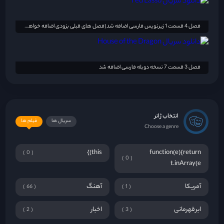
فصل 4 قسمت 1 زیرنویس فارسی اضافه شد(فصل های قبلی بزودی اضافه خواهد شد)
فصل 3 قسمت 7 نسخه دوبله فارسی اضافه شد
انتخاب ژانر
سریال ها
فیلم ها
Choose a genre
this)}
function(e){return
0
0
t.inArray(e
آمریکا
آهنگ
66
1
ابرقهرمانی
اخبار
2
3