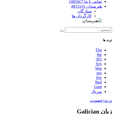
تماس با ما
CONTACT
هنرمندان
ARTISTS
ستارگان
کارگردان ها
ترند ها
The
the
365
Sex
War
sex
See
Bad
Gam
سریال
ورود/عضویت
زبان Galician