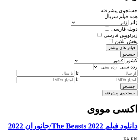
جستجوی پیشرفته
همه
فیلم
سریال
ژانر
دوبله فارسی
زیرنویس فارسی
پخش آنلاین
فیلتر های بیشتر
جستجو
کشور
رده سنی
تا
تا
جستجو
جستجوی پیشرفته
اکسی مووی
دانلود فیلم The Beasts 2022/جانوران 2022
FA
EN