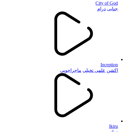
City of God
جنایی
درام
Inception
اکشن
علمی تخیلی
ماجراجویی
Ikiru
درام