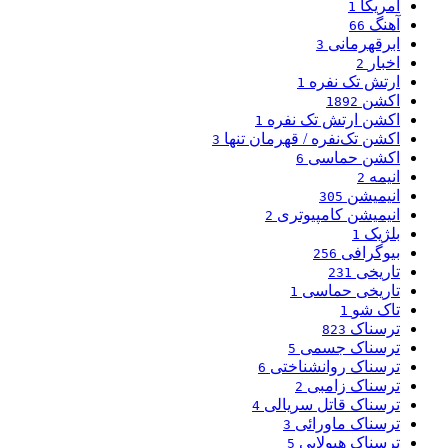
آمریکا
1
آهنگ
66
ابرقهرمانی
3
اخبار
2
ارتش تک نفره
1
اکشن
1892
اکشن ارتش تک نفره
1
اکشن تک‌نفره / قهرمان تنها
3
اکشن حماسی
6
انیمه
2
انیمیشن
305
انیمیشن کامپیوتری
2
بلژیک
1
بیوگرافی
256
تاریخی
231
تاریخی حماسی
1
تاک شو
1
ترسناک
823
ترسناک جسمی
5
ترسناک روانشناختی
6
ترسناک زامبی
2
ترسناک قاتل سریالی
4
ترسناک ماورائی
3
ترسناک هیولایی
5