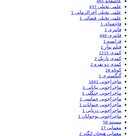
عاشقانه
465
علمی تخیلی
437
علمی تخیلی آخرالزمانی
1
علمی تخیلی فضائی
1
فاجعه‌ای
1
فانتری
1
فانتزی
440
فرانسه
1
فیلم نوآر
1
کمدی
1215
کمدی تاریک
2
کمدی دو نفره
2
کوتاه
28
گنگستری
1
ماجراجویی
1041
ماجراجویی بیابانی
1
ماجراجویی جنگلی
1
ماجراجویی حماسی
2
ماجراجویی حیوانات
1
ماجراجویی دریایی
1
ماجراجویی نوجوانان
1
مستند
50
معمایی
17
معمایی هیجان انگیز
2