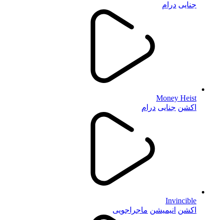
جنایی
درام
Money Heist
اکشن
جنایی
درام
Invincible
اکشن
انیمیشن
ماجراجویی