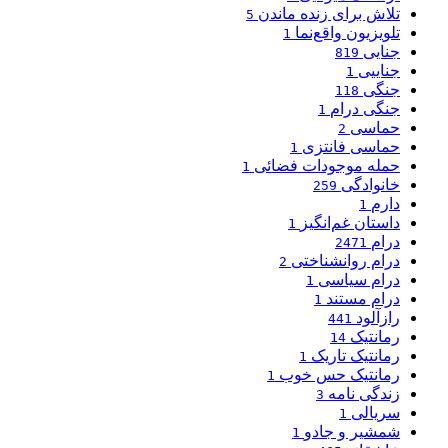
تلاش برای زنده ماندن
5
تلویزیون واقع‌نما
1
جنایی
819
جناییی
1
جنگی
118
جنگی درام
1
حماسی
2
حماسی فانتزی
1
حمله موجودات فضائی
1
خانوادگی
259
دارم
1
داستان غم‌انگیز
1
درام
2471
درام روانشناختی
2
درام سیاسی
1
درام مستند
1
رازآلود
441
رمانتیک
14
رمانتیک تاریک
1
رمانتیک حس خوب
1
زندگی نامه
3
سریالی
1
شمشیر و جادو
1