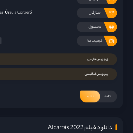
ez
Úrsula Corberó
ستارگان
محصول
کیفیت ها
زیرنویس فارسی
زیرنویس انگلیسی
ادامه
دانلود
دانلود فیلم Alcarràs 2022