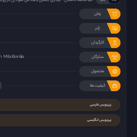
خلاصه داستان :
بیداری جنسی باعث می شود زن در رواب
EN
FA
زمان
ژانر
کارگردان
n
Mila Borràs
ستارگان
محصول
کیفیت ها
زیرنویس فارسی
زیرنویس انگلیسی