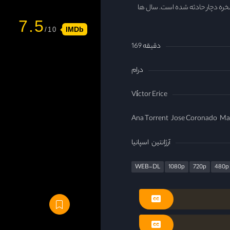
صخره دچار حادثه شده است. سال ها
7.5
IMDb
169 دقیقه
درام
Víctor Erice
Ana Torrent
Jose Coronado
Ma
آرژانتین
اسپانیا
WEB-DL
1080p
720p
480p