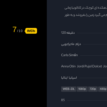
دهکده ای کوچک در کاتالونیا زمانی
 می گیرد زمین را بفروشد و به طور
7
IMDb
120 دقیقه
درام
ماجراجویی
Carla Simón
Anna Otin
Jordi Pujol Dolcet
Jo
اسپانیا
ایتالیا
WEB-DL
1080p
720p
480p
85