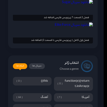
فصل 2 قسمت 7 زیرنویس فارسی اضافه شد
فصل اول کامل ( زیرنویس فارسی تا قسمت 2) اضافه شد
انتخاب ژانر
سریال ها
فیلم ها
Choose a genre
this)}
function(e){return
0
0
t.inArray(e
آمریکا
آهنگ
66
1