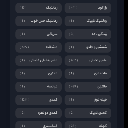
رازآلود
رمانتیک
13
441
رمانتیک تاریک
رمانتیک حس خوب
1
1
زندگی نامه
سریالی
1
3
شمشیر و جادو
عاشقانه
465
1
علمی تخیلی
علمی تخیلی فضائی
1
437
فاجعه‌ای
فانتری
1
1
فانتزی
فرانسه
1
439
فیلم نوآر
کمدی
1214
1
کمدی تاریک
کمدی دو نفره
2
2
کوتاه
گنگستری
1
28