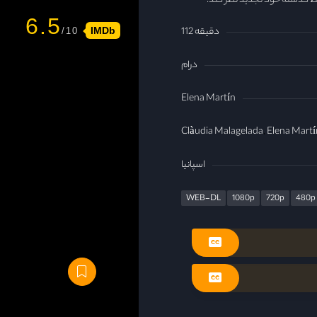
ط گذشته خود تجدید نظر کند.
6.5
112 دقیقه
IMDb
درام
Elena Martín
Clàudia Malagelada
Elena Martí
اسپانیا
WEB-DL
1080p
720p
480p