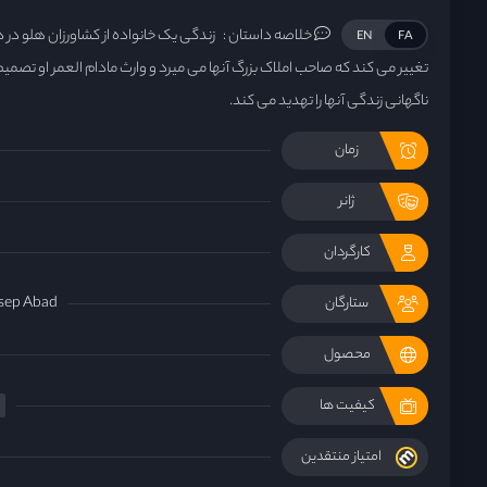
خلاصه داستان :
زندگی یک خانواده از کشاورزان هلو در 
EN
FA
تغییر می کند که صاحب املاک بزرگ آنها می میرد و وارث مادام العمر او تصمیم
ناگهانی زندگی آنها را تهدید می کند.
زمان
ژانر
کارگردان
sep Abad
ستارگان
محصول
کیفیت ها
امتیاز منتقدین