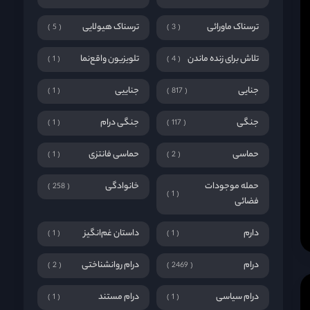
ترسناک ماورائی
ترسناک هیولایی
5
3
تلاش برای زنده ماندن
تلویزیون واقع‌نما
1
4
جنایی
جناییی
1
817
جنگی
جنگی درام
1
117
حماسی
حماسی فانتزی
1
2
حمله موجودات
خانوادگی
258
1
فضائی
دارم
داستان غم‌انگیز
1
1
درام
درام روانشناختی
2
2469
درام سیاسی
درام مستند
1
1