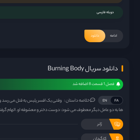
دوبله فارسی
ادامه
دانلود
دانلود سریال Burning Body
فصل 1 قسمت 8 اضافه شد
خلاصه داستان :
وقتی یک افسر پلیس به قتل می رسد و
EN
FA
ها به دو عامل دیگر معطوف می شود: دوست دختر و معشوقه او. الهام گرفته 
ژانر
کارگردان