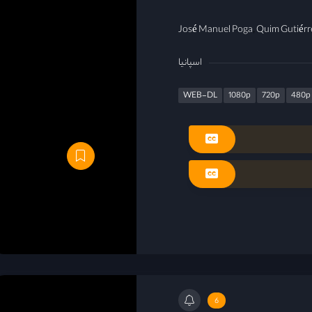
José Manuel Poga
Quim Gutiérr
اسپانیا
WEB-DL
1080p
720p
480p
6