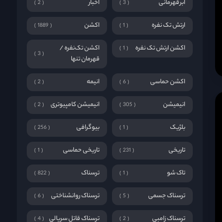
ابرقهرمانی
اخبار
2
3
ارتش تک نفره
اکشن
1889
1
اکشن ارتش تک نفره
اکشن تک‌نفره /
1
3
قهرمان تنها
اکشن حماسی
انیمه
2
6
انیمیشن
انیمیشن کامپیوتری
2
305
بلژیک
بیوگرافی
256
1
تاریخی
تاریخی حماسی
1
231
تاک شو
ترسناک
822
1
ترسناک جسمی
ترسناک روانشناختی
6
5
ترسناک زامبی
ترسناک قاتل سریالی
4
2