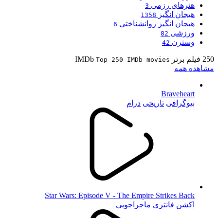
هنرهای رزمی
3
هیجان انگیز
1358
هیجان انگیز روانشناختی
6
ورزشی
82
وسترن
42
250 فیلم برتر IMDb
Top 250 IMDb movies
مشاهده همه
Braveheart
بیوگرافی
تاریخی
درام
Star Wars: Episode V - The Empire Strikes Back
اکشن
فانتزی
ماجراجویی