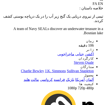
FA
EN
خلاصه داستان :
تیمی از نیروی دریایی یک گنج زیر آب را در یک دریاچه بوسنی کشف
کردند.
A team of Navy SEALs discover an underwater treasure in a
Bosnian lake.
زمان
106 دقیقه
ژانر
اکشن
جنایی
ماجراجویی
کارگردان
Steven Quale
ستارگان
Charlie Bewley
J.K. Simmons
Sullivan Stapleton
محصول
آلمان
آمریکا
بلژیک
فرانسه
کرواسی
مالت
هلند
کیفیت ها
1080p
720p
480p