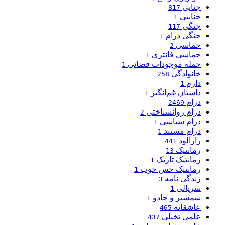
جنایی
817
جناییی
1
جنگی
117
جنگی درام
1
حماسی
2
حماسی فانتزی
1
حمله موجودات فضائی
1
خانوادگی
258
دارم
1
داستان غم‌انگیز
1
درام
2469
درام روانشناختی
2
درام سیاسی
1
درام مستند
1
رازآلود
441
رمانتیک
13
رمانتیک تاریک
1
رمانتیک حس خوب
1
زندگی نامه
3
سریالی
1
شمشیر و جادو
1
عاشقانه
465
علمی تخیلی
437