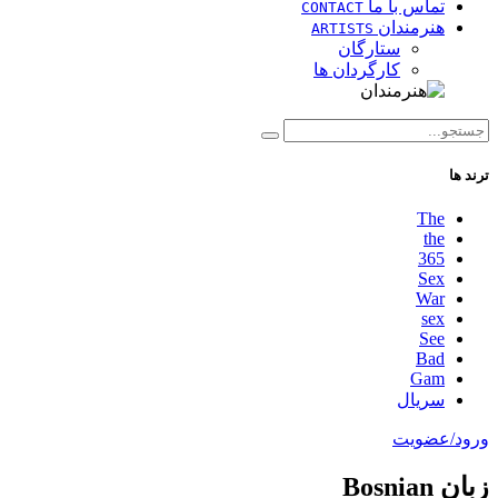
تماس با ما
CONTACT
هنرمندان
ARTISTS
ستارگان
کارگردان ها
ترند ها
The
the
365
Sex
War
sex
See
Bad
Gam
سریال
ورود/عضویت
زبان Bosnian