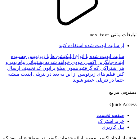
تبلیغات متنی
ads text
از سایت اپدیت شده استفاده کنید
سایت اپدیت شده با انواع اپلیکیشن ها با زیرنویس چسبیده
اینده جایگزین اکسی مووی خواهد شد به پشتیبانی پیام بدید و
هر اشتراکی که گرفتید همون مبلغ براتون کد تخفیف ارسال
کنن فیلم های زیرنویس از این به بعد در نترپلی اپدیت میشه
حتما در نترپلی عضو شوید
دسترسی سریع
Quick Access
صفحه نخست
خرید اشتراک
پنل کاربری
هدف از ایجاد اکسی موویز ارائه خدمات کیفی در سطح عالی بود که