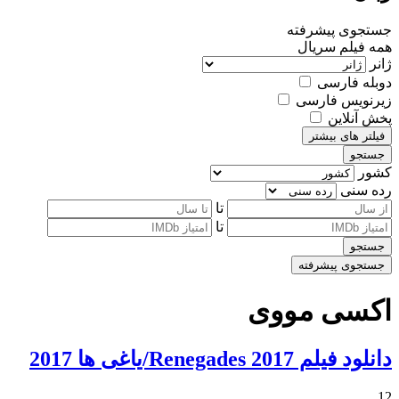
جستجوی پیشرفته
همه
فیلم
سریال
ژانر
دوبله فارسی
زیرنویس فارسی
پخش آنلاین
فیلتر های بیشتر
جستجو
کشور
رده سنی
تا
تا
جستجو
جستجوی پیشرفته
اکسی مووی
دانلود فیلم Renegades 2017/یاغی ها 2017
12