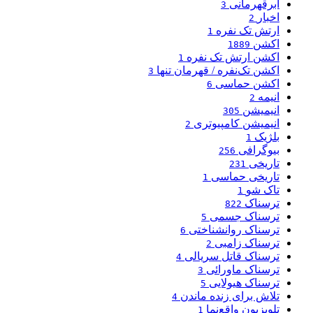
ابرقهرمانی
3
اخبار
2
ارتش تک نفره
1
اکشن
1889
اکشن ارتش تک نفره
1
اکشن تک‌نفره / قهرمان تنها
3
اکشن حماسی
6
انیمه
2
انیمیشن
305
انیمیشن کامپیوتری
2
بلژیک
1
بیوگرافی
256
تاریخی
231
تاریخی حماسی
1
تاک شو
1
ترسناک
822
ترسناک جسمی
5
ترسناک روانشناختی
6
ترسناک زامبی
2
ترسناک قاتل سریالی
4
ترسناک ماورائی
3
ترسناک هیولایی
5
تلاش برای زنده ماندن
4
تلویزیون واقع‌نما
1