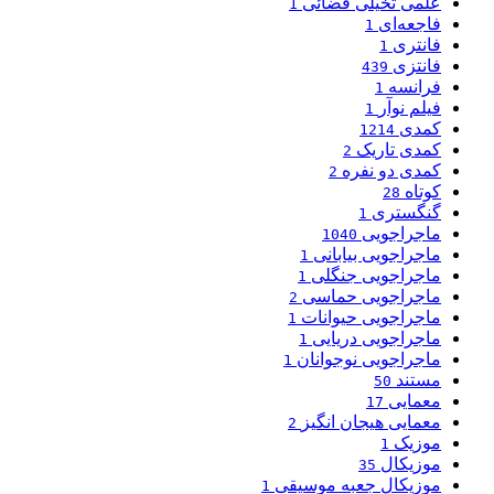
علمی تخیلی فضائی
1
فاجعه‌ای
1
فانتری
1
فانتزی
439
فرانسه
1
فیلم نوآر
1
کمدی
1214
کمدی تاریک
2
کمدی دو نفره
2
کوتاه
28
گنگستری
1
ماجراجویی
1040
ماجراجویی بیابانی
1
ماجراجویی جنگلی
1
ماجراجویی حماسی
2
ماجراجویی حیوانات
1
ماجراجویی دریایی
1
ماجراجویی نوجوانان
1
مستند
50
معمایی
17
معمایی هیجان انگیز
2
موزیک
1
موزیکال
35
موزیکال جعبه موسیقی
1